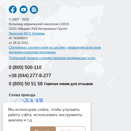
© 2007 - 2026
Больница израильской онкологии LISOD.
ООО «Медикс-Рей Интернешнл Групп»
Лицензия МОЗ Украины
АГ №599053
от 28.11.2011.
Сертификат соответствия на систему управления качеством
Антикоррупционная программа
Публичный договор о предоставлении медицинских услуг
0 (800)
500-110
+38 (044)
277-8-277
0 (800)
50 51 58
Горячая линия для отзывов
Схема проезда
Мы используем cookie, чтобы улучшить
работу сайта, использовать инструменты
Разработка сайта
анализа и т.д.
New Age Lab