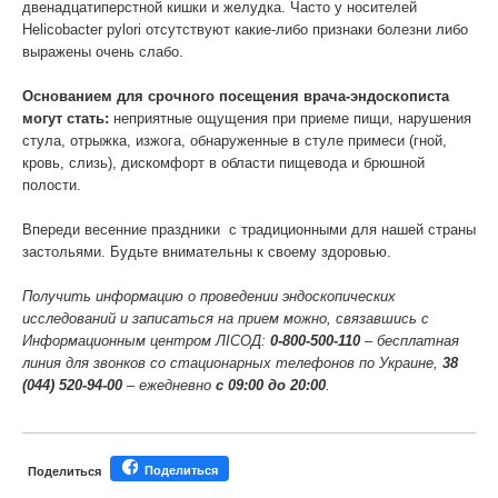
двенадцатиперстной кишки и желудка. Часто у носителей
Helicobacter pylori отсутствуют какие-либо признаки болезни либо
выражены очень слабо.
Основанием для срочного посещения врача-эндоскописта
могут стать:
неприятные ощущения при приеме пищи, нарушения
стула, отрыжка, изжога, обнаруженные в стуле примеси (гной,
кровь, слизь), дискомфорт в области пищевода и брюшной
полости.
Впереди весенние праздники с традиционными для нашей страны
застольями. Будьте внимательны к своему здоровью.
Получить информацию о проведении эндоскопических
исследований и записаться на прием можно, связавшись с
Информационным центром ЛIСОД:
0-800-500-110
– бесплатная
линия для звонков со стационарных телефонов по Украине,
38
(044) 520-94-00
– ежедневно
с 09:00 до 20:00
.
Поделиться
Поделиться