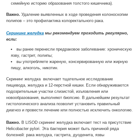
семейную историю образования толстого кишечника).
Важно.
Удаление выявленных в ходе проведения колоноскопии
полипов – это профилактика колоректального рака.
Скрининг желудка
мы рекомендуем проходить регулярно,
если:
вы ранее перенесли предраковое заболевание: хроническую
язву, гастрит, полипы;
вы употребляете жареную, консервированную или жирную
пищу, алкоголь, никотин.
Скрининг желудка включает тщательное исследование
пищевода, желудка и 12-перстной кишки. Если обнаруживаются
подозрительные участки слизистой, изъязвления или
новообразования, выполняют биопсию. В дальнейшем результат
гистологического анализа позволит установить правильный
диагноз и провести лечение или полностью исключить онкологию.
Важно.
В LISOD скрининг желудка включает тест на присутствие
Helicobacter pylori. Эта бактерия может быть причиной ряда
болезней: рака желудка, гастрита, дуоденита, язвы