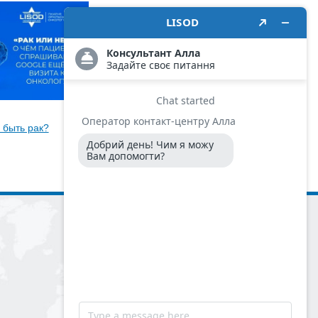
11 июня 2026
 быть рак?
Что делать, если в семье были
случаи рака?
© 2007 - 2026
Больница израильской онкологии LISOD.
ООО «Медикс-Рей Интернешнл Групп»
Лицензия МОЗ Украины
АГ №599053
от 28.11.2011.
Сертификат соответствия на систему