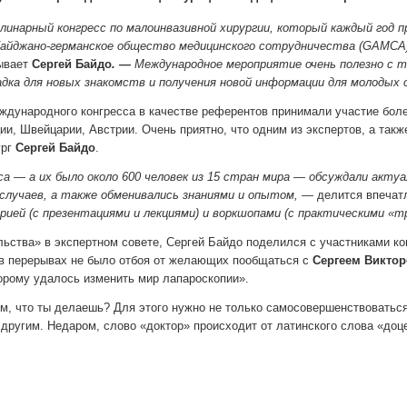
инарный конгресс по малоинвазивной хирургии, который каждый год
п
айджано-
германское общество медицинского сотрудничества (GAMCA)
ывает
Сергей Байдо
. —
Международное мероприятие очень полезно с т
адка для новых знакомств и получения
новой информации для молодых 
еждународного конгресса в качестве референтов принимали участие бол
ции, Швейцарии, Австрии. Очень приятно, что одним из экспертов, а та
ург
Сергей Байдо
.
са — а их было около 600 человек из 15 стран мира — обсуждали акт
случаев, а также обменивались знаниями и опытом, —
делится впеча
ией (с презентациями и лекциями) и воркшопами (с практическими «т
ьства» в экспертном совете, Сергей Байдо поделился с участниками к
 в перерывах не было отбоя от желающих пообщаться с
Сергеем Викто
торому удалось изменить мир лапароскопии».
м, что ты делаешь? Для этого нужно не только самосовершенствоваться,
другим. Недаром, слово «доктор» происходит от латинского слова «доце