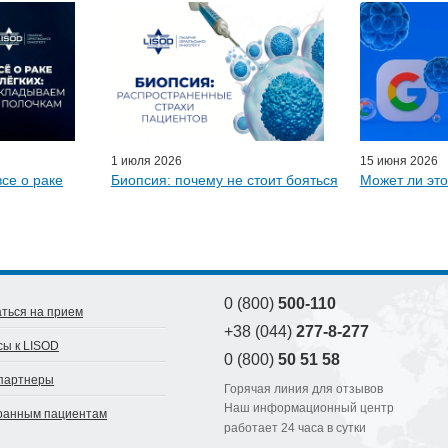
ьный гид
я врачей
ые гости
D-онлайн
артнеры
1 июля 2026
15 июня 2026
все о раке
Биопсия: почему не стоит бояться
Может ли это
0 (800)
500-110
ться на прием
+38 (044)
277-8-277
сы к LISOD
0 (800)
50 51 58
партнеры
Горячая линия для отзывов
Наш информационный центр
ранным пациентам
работает 24 часа в сутки