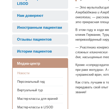
LISOD
— Это мультидисципл
Азербайджана и Азерб
Нам доверяют
онкологии, —
рассказ
это прекрасная площ
Иностранным пациентам
В этом году в ходе м
клиник Германии, Тур
Отзывы пациентов
непревзойденный хир
—
Участники конгрес
Истории пациентов
сложных клинических 
дня, насыщенные теор
Медиа-центр
Кроме «сопредседател
при раке желудка». А
Новости
«украинский врач, ко
Персональный гид
Как стать лучшим в то
передавать свой опыт 
Виртуальный тур
звание!
Мастер-классы для врачей
Мастер-классы в LISOD