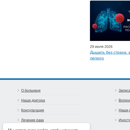
Персонал
Мастер-классы дл
Почетн
Эфиры LISO
Наши п
29 июля 2026
Дышать без страха: 
легкого
О больнице
Записа
Наши доктора
Вопро
Консультация
Наши 
Лечение рака
Иност