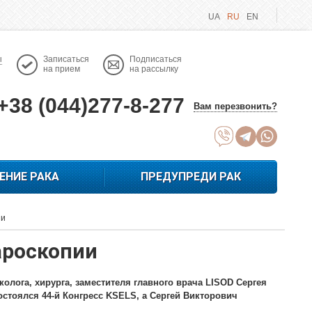
UA
RU
EN
ы
Записаться
Подписаться
на прием
на рассылку
+38 (044)277-8-277
Вам перезвонить?
ЕНИЕ РАКА
ПРЕДУПРЕДИ РАК
ии
ароскопии
олога, хирурга, заместителя главного врача LISOD Сергея
состоялся 44-й Конгресс KSELS, а Сергей Викторович