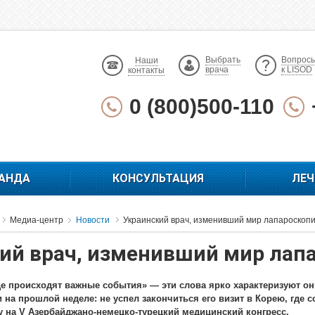
Выбрать
Вопрос
Наши
врача
к LISOD
контакты
0 (800)500-110
АНДА
КОНСУЛЬТАЦИЯ
ЛЕЧ
Медиа-центр
Новости
Украинский врач, изменивший мир лапароскоп
ий врач, изменивший мир лап
где происходят важные события» — эти слова ярко характеризуют онк
 на прошлой неделе: не успел закончиться его визит в Корею, где 
у на V Азербайджано-немецко-турецкий медицинский конгресс.