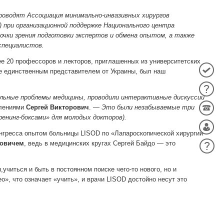
роводят Ассоциация минимально-инвазивных хирургов
 при организационной
поддержке Национального центра
очки зрения подготовки экспертов и
обмена опытом, а также
специалистов.
ее 20 профессоров и лекторов, приглашенных из университетских
кже единственным представителем от Украины, был наш
уальные проблемы медицины, проводили интерактивные дискуссии
тлениями
Сергей Викторович
. —
Это были незабываемые три
ренинг-боксами» для молодых докторов).
онгресса опытом больницы LISOD по «Лапароскопической хирургии
ровичем
, ведь в медицинских кругах Сергей Байдо — это
учиться и быть в постоянном поиске чего-то нового, но и
о», что означает «учить», и врачи LISOD достойно несут это