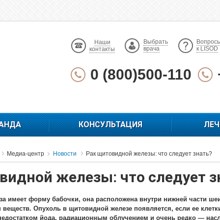
Выбрать
Вопрос
Наши
врача
к LISOD
контакты
0 (800)500-110
АНДА
КОНСУЛЬТАЦИЯ
ЛЕЧ
Медиа-центр
Новости
Рак щитовидной железы: что следует знать?
видной железы: что следует з
а имеет форму бабочки, она расположена внутри нижней части ше
 веществ. Опухоль в щитовидной железе появляется, если ее клет
недостатком йода, радиационным облучением и очень редко — нас