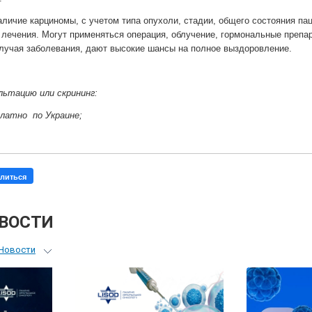
личие карциномы, с учетом типа опухоли, стадии, общего состояния па
лечения. Могут применяться операция, облучение, гормональные преп
случая заболевания, дают высокие шансы на полное выздоровление.
льтацию или скрининг:
платно по Украине;
литься
ОВОСТИ
Новости
ьный гид
я врачей
ые гости