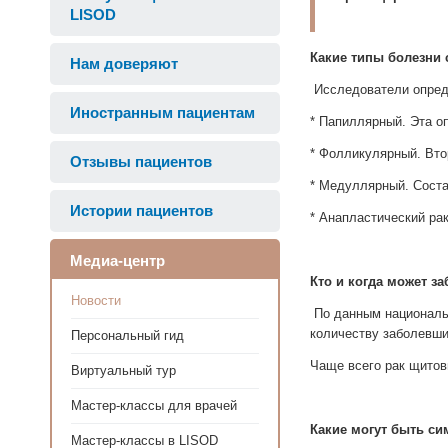
LISOD
Какие типы болезни
Нам доверяют
Исследователи опред
Иностранным пациентам
* Папиллярный.
Эта о
* Фолликулярный.
Вто
Отзывы пациентов
* Медуллярный.
Соста
Истории пациентов
* Анапластический ра
Медиа-центр
Кто и когда может з
Новости
По данным национальн
количеству заболевши
Персональный гид
Чаще всего рак щитови
Виртуальный тур
Мастер-классы для врачей
Какие могут быть с
Мастер-классы в LISOD