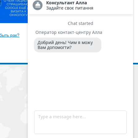
11 июня 2026
быть рак?
Что делать, если в семье были
случаи рака?
© 2007 - 2026
Больница израильской онкологии LISOD.
ООО «Медикс-Рей Интернешнл Групп»
Лицензия МОЗ Украины
АГ №599053
от 28.11.2011.
Сертификат соответствия на систему
управления качеством
Антикоррупционная программа
Публичный договор о предоставлении
медицинских услуг