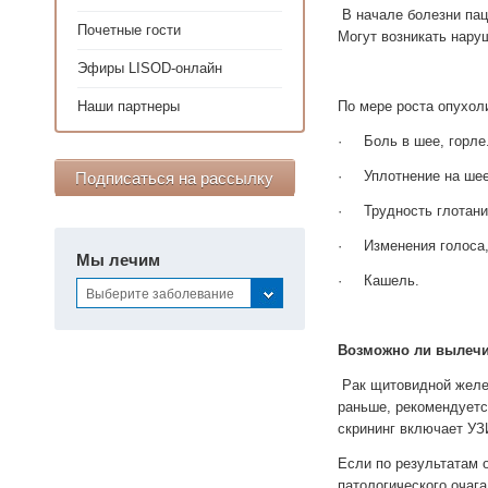
В начале болезни пац
Почетные гости
Могут возникать нару
Эфиры LISOD-онлайн
Наши партнеры
По мере роста опухол
·
Боль в шее, горле
·
Уплотнение на шее
Подписаться на рассылку
·
Трудность глотания
·
Изменения голоса, 
Мы лечим
·
Кашель.
Выберите заболевание
Возможно ли вылеч
Рак щитовидной желез
раньше, рекомендуетс
скрининг включает УЗ
Если по результатам 
патологического очага