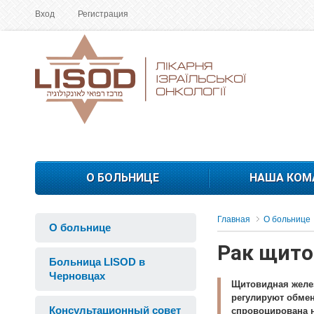
Вход
Регистрация
О БОЛЬНИЦЕ
НАША КОМ
Главная
О больнице
О больнице
Рак щито
Больница LISOD в
Черновцах
Щитовидная желез
регулируют обмен
Консультационный совет
спровоцирована 