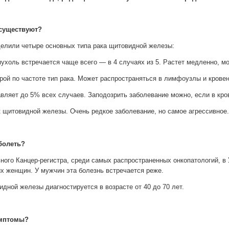
 существуют?
елили четыре основных типа рака щитовидной железы:
пухоль встречается чаще всего — в 4 случаях из 5. Растет медленно, 
рой по частоте тип рака. Может распространяться в лимфоузлы и крове
вляет до 5% всех случаев. Заподозрить заболевание можно, если в кро
к щитовидной железы.
Очень редкое заболевание, но самое агрессивное.
аболеть?
ого Канцер-регистра, среди самых распространенных онкопатологий, в 
х женщин. У мужчин эта болезнь встречается реже.
дной железы диагностируется в возрасте от 40 до 70 лет.
имптомы?