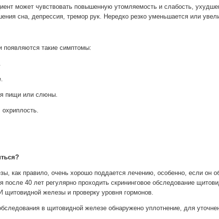
иент может чувствовать повышенную утомляемость и слабость, ухудшен
шения сна, депрессия, тремор рук. Нередко резко уменьшается или увел
и появляются такие симптомы:
.
.
 пищи или слюны.
охриплость.
иться?
ы, как правило, очень хорошо поддается лечению, особенно, если он о
я после 40 лет регулярно проходить скрининговое обследование щитови
И щитовидной железы и проверку уровня гормонов.
обследования в щитовидной железе обнаружено уплотнение, для уточнен
.