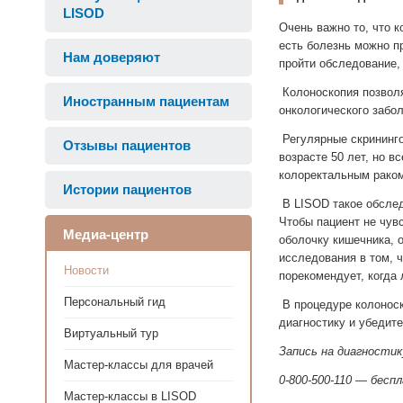
LISOD
Очень важно то, что 
есть болезнь можно п
Нам доверяют
пройти обследование, 
Колоноскопия позволя
Иностранным пациентам
онкологического забо
Регулярные скрининго
Отзывы пациентов
возрасте 50 лет, но в
колоректальным раком
Истории пациентов
В LISOD такое обслед
Чтобы пациент не чув
Медиа-центр
оболочку кишечника, 
исследования в том, 
Новости
порекомендует, когда
Персональный гид
В процедуре колоноск
диагностику и убедите
Виртуальный тур
Запись на диагности
Мастер-классы для врачей
0-800-500-110 — бесп
Мастер-классы в LISOD