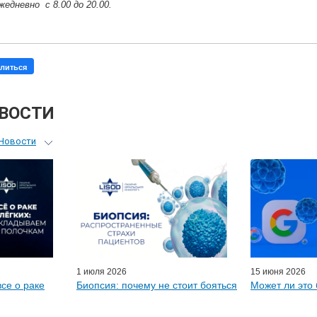
жедневно с 8.00 до 20.00.
литься
ОВОСТИ
Новости
ьный гид
я врачей
ые гости
D-онлайн
артнеры
1 июля 2026
15 июня 2026
все о раке
Биопсия: почему не стоит бояться
Может ли это 