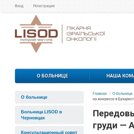
Вход
Регистрация
О БОЛЬНИЦЕ
НАША КОМ
Главная
О больнице
О больнице
на конгрессе в Бухарес
Передовы
Больница LISOD в
Черновцах
груди — 
Консультационный совет