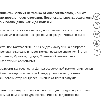
иенток зависит не только от онкологического, но и от
чувствовать после операции. Привлекательность, сохранение
о и полноценно, как и до болезни.
е лечение, и эмоциональное, психологическое состояние
нологии позволяют так провести операцию, чтобы не было
временной маммологии LISOD Андрей Жигулин на Конгрессе
роходит ежегодно и имеет международное значение. В этом
, Греции, Франции, Турции, Украины. Основная тема
ых с такими операциями.
и за время деятельности Центра современной маммологии, ценен
боте команды профессора Блидару, это честь для меня.
, организатор Конгресса. Именно от него я получил
ять в практику все современные методы. Трудно переоценить
чень важный момент для врачей. Все наши достижения