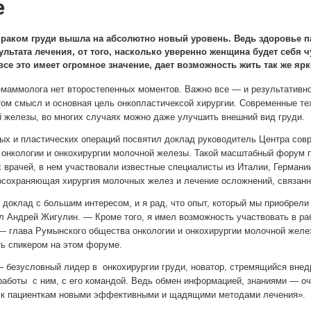
е
 раком груди вышла на абсолютно новый уровень. Ведь здоровье пац
зультата лечения, от того, насколько уверенно женщина будет себя 
се это имеет огромное значение, дает возможность жить так же ярк
-маммолога нет второстепенных моментов. Важно все — и результативно
ом смысл и основная цель онкопластичексой хирургии. Современные тех
железы, во многих случаях можно даже улучшить внешний вид груди.
ых и пластических операций посвятил доклад руководитель Центра со
онкологии и онкохирургии молочной железы. Такой масштабный форум п
 врачей, в нем участвовали известные специалисты из Италии, Германии
сохраняющая хирургия молочных желез и лечение осложнений, связанн
 доклад с большим интересом, и я рад, что опыт, который мы приобрел
л Андрей Жигулин. — Кроме того, я имел возможность участвовать в ра
 глава Румынского общества онкологии и онкохирургии молочной железы
ь спикером на этом форуме.
безусловный лидер в онкохирургии груди, новатор, стремящийся внедр
работы с ним, с его командой. Ведь обмен информацией, знаниями — о
я к пациенткам новыми эффективными и щадящими методами лечения».