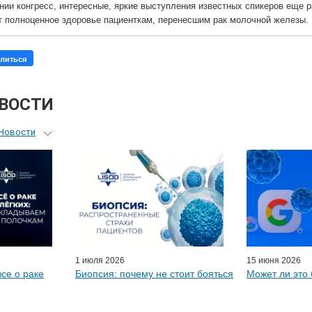
ии конгресс, интересные, яркие выступления известных спикеров еще ра
 полноценное здоровье пациенткам, перенесшим рак молочной железы.
литься
ОВОСТИ
Новости
ьный гид
я врачей
ые гости
D-онлайн
артнеры
1 июля 2026
15 июня 2026
все о раке
Биопсия: почему не стоит бояться
Может ли это 