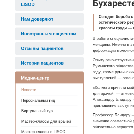
Бухарест
LISOD
Сегодня борьба с
Нам доверяют
эстетического ре
красоты груди — в
Иностранным пациентам
В работе специалиста
женщины. Именно в эт
Отзывы пациентов
деформации молочной 
Опыту реконструктивн
Истории пациентов
Румынского общества 
году, кроме румынских
Медиа-центр
выступлений — органо
«Коллеги приняли мой
Новости
для врачей, — отмети
Александру Блидару —
Персональный гид
приглашение выступит
Виртуальный тур
Профессор Блидару — 
значение совместной 
Мастер-классы для врачей
обязательно вернутс
Мастер-классы в LISOD