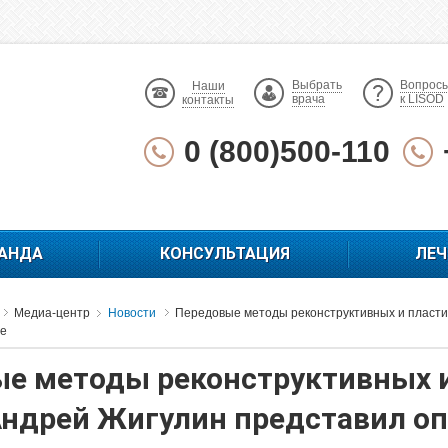
Выбрать
Вопрос
Наши
врача
к LISOD
контакты
0 (800)500-110
АНДА
КОНСУЛЬТАЦИЯ
ЛЕЧ
Медиа-центр
Новости
Передовые методы реконструктивных и пласти
те
е методы реконструктивных и
Андрей Жигулин представил опы