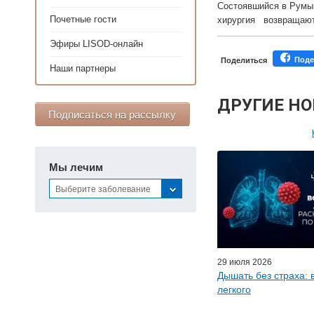
Состоявшийся в Румын
Почетные гости
хирургия возвращают
Эфиры LISOD-онлайн
Поде
Поделиться
Наши партнеры
ДРУГИЕ Н
Подписаться на рассылку
Персонал
Мы лечим
Мастер-классы дл
Выберите заболевание
Почетн
Эфиры LISO
Наши п
29 июля 2026
Дышать без страха: 
легкого