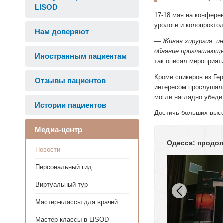
LISOD
17-18 мая на конферен
урологи и колопроктол
Нам доверяют
—
Живая хирургия, и
обаяние приглашающ
Иностранным пациентам
так описал мероприя
Кроме спикеров из Ге
Отзывы пациентов
интересом прослушали
могли наглядно убеди
Истории пациентов
Достичь больших высо
Медиа-центр
Одесса: продо
Новости
Персональный гид
Виртуальный тур
Мастер-классы для врачей
Мастер-классы в LISOD