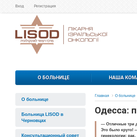
Вход
Регистрация
О БОЛЬНИЦЕ
НАША КОМ
Главная
О больнице
О больнице
Одесса: 
Больница LISOD в
Черновцах
— Отличные три д
Это было круто! 
Консультационный совет
гинекологии: рак,