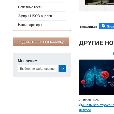
Почетные гости
Эфиры LISOD-онлайн
Наши партнеры
Поде
Поделиться
Подписаться на рассылку
ДРУГИЕ Н
Персонал
Мы лечим
Мастер-классы дл
Выберите заболевание
Почетн
Эфиры LISO
Наши п
29 июля 2026
Дышать без страха: 
легкого