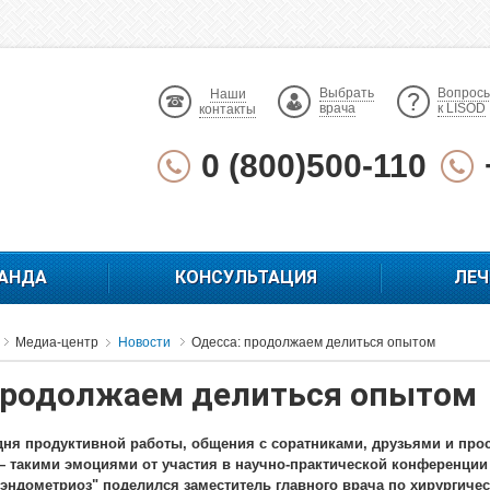
Выбрать
Вопрос
Наши
врача
к LISOD
контакты
0 (800)500-110
АНДА
КОНСУЛЬТАЦИЯ
ЛЕЧ
Медиа-центр
Новости
Одесса: продолжаем делиться опытом
продолжаем делиться опытом
ня продуктивной работы, общения с соратниками, друзьями и прос
— такими эмоциями от участия в научно-практической конференци
 эндометриоз" поделился заместитель главного врача по хирургичес