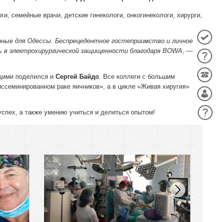
и, семейные врачи, детские гинекологи, онкогинекологи, хирурги,
рные для Одессы. Беспрецедентное гостеприимство и личное
ь в электрохирургической защищенности благодаря BOWA
, —
ющими поделился и
Сергей Байдо
. Все коллеги с большим
ссеминированном раке яичников», а в цикле «Живая хиругия»
успех, а также умению учиться и делиться опытом!