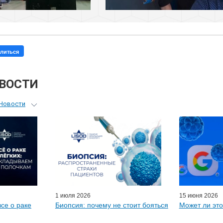
литься
ОВОСТИ
Новости
ьный гид
я врачей
ые гости
D-онлайн
артнеры
1 июля 2026
15 июня 2026
все о раке
Биопсия: почему не стоит бояться
Может ли это