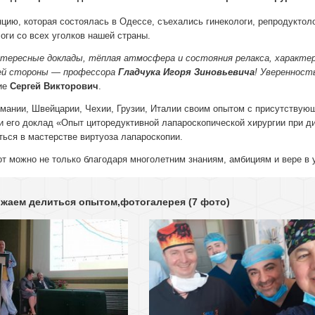
цию, которая состоялась в Одессе, съехались гинекологи, репродуктолог
оги со всех уголков нашей страны.
нтересные доклады, тёплая атмосфера и состояния релакса, характе
ей стороны — профессора
Гладчука Игоря Зиновьевича
! Уверенност
тие
Сергей Викторович
.
рмании, Швейцарии, Чехии, Грузии, Италии своим опытом с присутству
 его доклад «Опыт циторедуктивной лапароскопической хирургии при ди
ться в мастерстве виртуоза лапароскопии.
т можно не только благодаря многолетним знаниям, амбициям и вере в 
лжаем делиться опытом,фотогалерея
(7 фото)