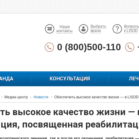
Выбрать
Вопрос
Наши
врача
к LISOD
контакты
0 (800)500-110
АНДА
КОНСУЛЬТАЦИЯ
ЛЕЧ
Медиа-центр
Новости
Обеспечить высокое качество жизни — в LISO
ть высокое качество жизни — 
ция, посвященная реабилитац
нкологического лечения, так и после его окончания, реабилитация 