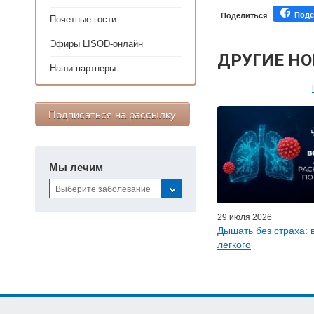
Поде
Поделиться
Почетные гости
Эфиры LISOD-онлайн
ДРУГИЕ Н
Наши партнеры
Персонал
Подписаться на рассылку
Мастер-классы дл
Почетн
Эфиры LISO
Мы лечим
Наши п
Выберите заболевание
29 июля 2026
Дышать без страха: 
легкого