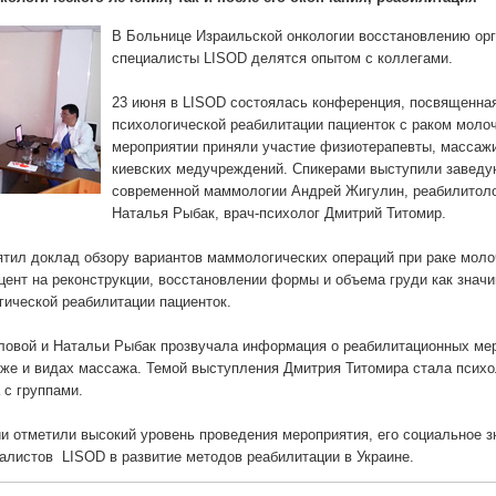
В Больнице Израильской онкологии восстановлению орг
специалисты LISOD делятся опытом с коллегами.
23 июня в LISOD состоялась конференция, посвященна
психологической реабилитации пациенток с раком моло
мероприятии приняли участие физиотерапевты, массаж
киевских медучреждений. Спикерами выступили завед
современной маммологии Андрей Жигулин, реабилитоло
Наталья Рыбак, врач-психолог Дмитрий Титомир.
тил доклад обзору вариантов маммологических операций при раке мол
цент на реконструкции, восстановлении формы и объема груди как зна
гической реабилитации пациенток.
овой и Натальи Рыбак прозвучала информация о реабилитационных мер
е и видах массажа. Темой выступления Дмитрия Титомира стала психо
 с группами.
и отметили высокий уровень проведения мероприятия, его социальное з
алистов LISOD в развитие методов реабилитации в Украине.