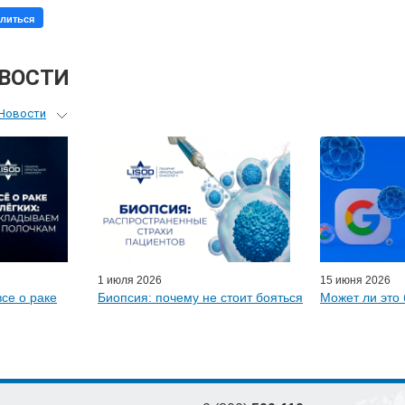
литься
ОВОСТИ
Новости
ьный гид
я врачей
ые гости
D-онлайн
артнеры
1 июля 2026
15 июня 2026
все о раке
Биопсия: почему не стоит бояться
Может ли это 