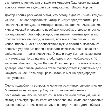
экспертом клиническим онкологом Андреем Сауловым на ваши
вопросы отвечал ведущий врач-эндоскопист Вадим Корпяк.
Доктор Корпяк рассказал о том, что сегодня должен знать каждый
из нас, — об обследованиях, которые могут предотвратить рак
кишечника и желудка, о методах, позволяющих излечить рак без
хирургической операции, о новейших способах эндоскопических
исследований. Эта информация, эти знания полезны для всех,
просто потому мы люди, а значит, все мы в зоне риска. «Вам
исполнилось 50 лет? Колоноскопию нужно пройти обязательно:
вовремя удаленные полипы позволят избежать очень опасного
заболевания — рака кишечника. У вас в роду был рак кишечника
или желудка? Тогда начинать обследоваться необходимо с 40
лет», — объяснил Вадим Корпяк. И это не просто слова опытного
доктора, его советы должны стать руководством к действию для
каждого из нас. Есть виды рака, которые можно предупредить —
это нужно знать!
Очень подробно на вопросы о лечении различных онкологических
болезней отвечал доктор Саулов. Клинический онколог
рассказал, как лучше поступить в той или иной ситуации, какие
методы помогут при конкретном заболевании, какие обследования
нужно пройти, чтобы окончательно определиться с дальнейшим