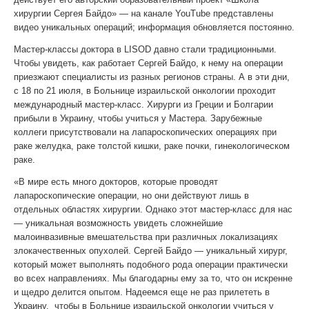
хирургии Сергея Байдо» — на канале YouTube представлены
видео уникальных операций; информация обновляется постоянно.
Мастер-классы доктора в LISOD давно стали традиционными.
Чтобы увидеть, как работает Сергей Байдо, к нему на операции
приезжают специалисты из разных регионов страны. А в эти дни,
с 18 по 21 июля, в Больнице израильской онкологии проходит
международный мастер-класс. Хирурги из Греции и Болгарии
прибыли в Украину, чтобы учиться у Мастера. Зарубежные
коллеги присутствовали на лапароскопических операциях при
раке желудка, раке толстой кишки, раке почки, гинекологическом
раке.
«В мире есть много докторов, которые проводят
лапароскопические операции, но они действуют лишь в
отдельных областях хирургии. Однако этот мастер-класс для нас
— уникальная возможность увидеть сложнейшие
малоинвазивные вмешательства при различных локализациях
злокачественных опухолей. Сергей Байдо — уникальный хирург,
который может выполнять подобного рода операции практически
во всех направлениях. Мы благодарны ему за то, что он искренне
и щедро делится опытом. Надеемся еще не раз прилететь в
Украину, чтобы в Больнице израильской онкологии учиться у