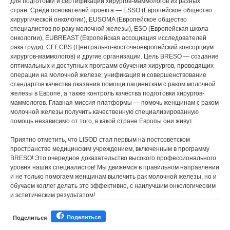
для подготовки и сертификации хирургов-маммологов из разных
стран. Среди основателей проекта — ESSO (Европейское общество
хирургической онкологии), EUSOMA (Европейское общество
специалистов по раку молочной железы), ESO (Европейская школа
онкологии), EUBREAST (Европейская ассоциация исследователей
рака груди), CEECBS (Центрально-восточноевропейский консорциум
хирургов-маммологов) и другие организации. Цель BRESO — создание
оптимальных и доступных программ обучения хирургов, проводящих
операции на молочной железе; унификация и совершенствование
стандартов качества оказания помощи пациенткам с раком молочной
железы в Европе, а также контроль качества подготовки хирургов-
маммологов. Главная миссия платформы — помочь женщинам с раком
молочной железы получить качественную специализированную
помощь независимо от того, в какой стране Европы они живут.
Приятно отметить, что LISOD стал первым на постсоветском
пространстве медицинским учреждением, включенным в программу
BRESO! Это очередное доказательство высокого профессионального
уровня наших специалистов! Мы движемся в правильном направлении
и не только помогаем женщинам вылечить рак молочной железы, но и
обучаем коллег делать это эффективно, с наилучшим онкологическим
и эстетическим результатом!
Поделиться
Поделиться