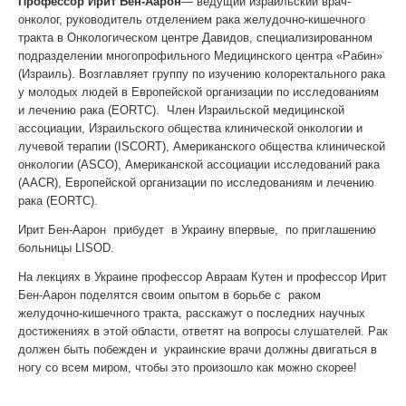
Профессор Ирит Бен-Аарон
— ведущий израильский врач-
онколог, руководитель отделением рака желудочно-кишечного
тракта в Онкологическом центре Давидов, специализированном
подразделении многопрофильного Медицинского центра «Рабин»
(Израиль). Возглавляет группу по изучению колоректального рака
у молодых людей в Европейской организации по исследованиям
и лечению рака (EORTC). Член Израильской медицинской
ассоциации, Израильского общества клинической онкологии и
лучевой терапии (ISCORT), Американского общества клинической
онкологии (ASCO), Американской ассоциации исследований рака
(AACR), Европейской организации по исследованиям и лечению
рака (EORTC).
Ирит Бен-Аарон прибудет в Украину впервые, по приглашению
больницы LISOD.
На лекциях в Украине профессор Авраам Кутен и профессор Ирит
Бен-Аарон поделятся своим опытом в борьбе с раком
желудочно-кишечного тракта, расскажут о последних научных
достижениях в этой области, ответят на вопросы слушателей. Рак
должен быть побежден и украинские врачи должны двигаться в
ногу со всем миром, чтобы это произошло как можно скорее!