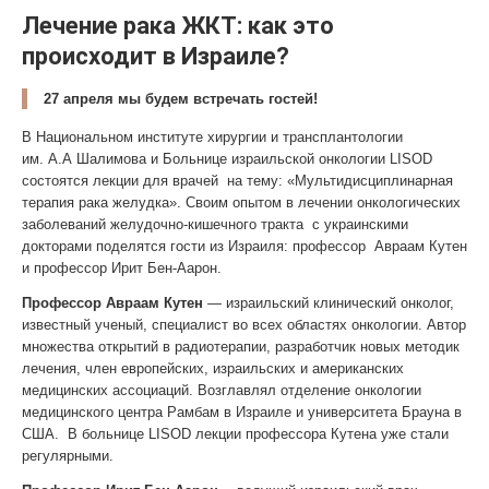
Лечение рака ЖКТ: как это
происходит в Израиле?
27 апреля мы будем встречать гостей!
В Национальном институте хирургии и трансплантологии
им. А.А Шалимова и Больнице израильской онкологии LISOD
состоятся лекции для врачей на тему: «Мультидисциплинарная
терапия рака желудка». Своим опытом в лечении онкологических
заболеваний желудочно-кишечного тракта с украинскими
докторами поделятся гости из Израиля: профессор Авраам Кутен
и профессор Ирит Бен-Аарон.
Профессор Авраам Кутен
— израильский клинический онколог,
известный ученый, специалист во всех областях онкологии. Автор
множества открытий в радиотерапии, разработчик новых методик
лечения, член европейских, израильских и американских
медицинских ассоциаций. Возглавлял отделение онкологии
медицинского центра Рамбам в Израиле и университета Брауна в
США. В больнице LISOD лекции профессора Кутена уже стали
регулярными.