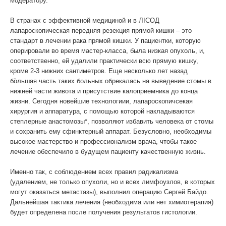
модератору.
В странах с эффективной медициной и в ЛIСОД
лапароскопическая передняя резекция прямой кишки – это
стандарт в лечении рака прямой кишки. У пациентки, которую
оперировали во время мастер-класса, была низкая опухоль, и,
соответственно, ей удалили практически всю прямую кишку,
кроме 2-3 нижних сантиметров. Еще несколько лет назад
бо̀льшая часть таких больных обрекалась на выведение стомы в
нижней части живота и присутствие калоприемника до конца
жизни. Сегодня новейшие технологиии, лапароскопичсекая
хирургия и аппаратура, с помощью которой накладываются
степлерные анастомозы*, позволяют избавить человека от стомы
и сохранить ему сфинктерный аппарат. Безусловно, необходимы
высокое мастерство и профессионализм врача, чтобы такое
лечение обеспечило в будущем пациенту качественную жизнь.
Именно так, с соблюдением всех правил радикализма
(удалением, не только опухоли, но и всех лимфоузлов, в которых
могут оказаться метастазы), выполнил операцию Сергей Байдо.
Дальнейшая тактика лечения (необходима или нет химиотерапия)
будет определена после получения результатов гистологии.