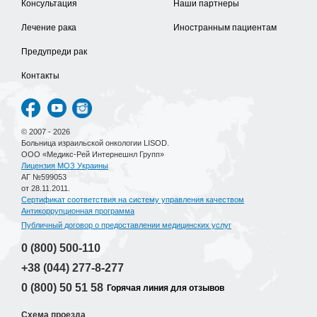
Консультация
Наши партнеры
Лечение рака
Иностранным пациентам
Предупреди рак
Контакты
© 2007 - 2026
Больница израильской онкологии LISOD.
ООО «Медикс-Рей Интернешнл Групп»
Лицензия МОЗ Украины
АГ №599053
от 28.11.2011.
Сертификат соответствия на систему управления качеством
Антикоррупционная программа
Публичный договор о предоставлении медицинских услуг
0 (800)
500-110
+38 (044)
277-8-277
0 (800)
50 51 58
Горячая линия для отзывов
Схема проезда