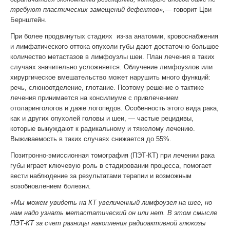
требуют пластических замещений дефектов»,—
говорит Цви
Бернштейн.
При более продвинутых стадиях из-за анатомии, кровоснабжения
и лимфатического оттока опухоли губы дают достаточно большое
количество метастазов в лимфоузлы шеи. План лечения в таких
случаях значительно усложняется. Облучение лимфоузлов или
хирургическое вмешательство может нарушить много функций:
речь, слюноотделение, глотание. Поэтому решение о тактике
лечения принимается на консилиуме с привлечением
отоларингологов и даже логопедов. Особенность этого вида рака,
как и других опухолей головы и шеи, — частые рецидивы,
которые вынуждают к радикальному и тяжелому лечению.
Выживаемость в таких случаях снижается до 55%.
Позитронно-эмиссионная томография (ПЭТ-КТ) при лечении рака
губы играет ключевую роль в стадировании процесса, помогает
вести наблюдение за результатами терапии и возможным
возобновлением болезни.
«Мы можем увидеть на КТ увеличенный лимфоузел на шее, но
нам надо узнать метастатический он или нет. В этом смысле
ПЭТ-КТ за счет разницы накопления радиоактивной глюкозы