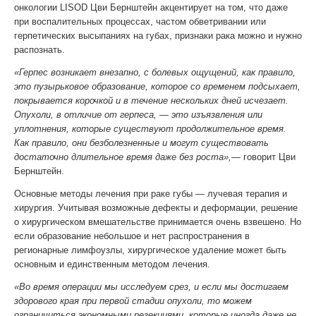
онкологии LISOD Цви Бернштейн акцентирует на том, что даже
при воспалительных процессах, частом обветривании или
герпетических высыпаниях на губах, признаки рака можно и нужно
распознать.
«Герпес возникает внезапно, с болевых ощущений, как правило,
это пузырьковое образование, которое со временем подсыхает,
покрывается корочкой и в течение нескольких дней исчезает.
Опухоли, в отличие от герпеса, — это изъязвления или
уплотнения, которые существуют продолжительное время.
Как правило
,
они безболезненные и могут существовать
достаточно длительное время даже без роста»,—
говорит Цви
Бернштейн.
Основные методы лечения при раке губы — лучевая терапия и
хирургия. Учитывая возможные дефекты и деформации, решение
о хирургическом вмешательстве принимается очень взвешено. Но
если образование небольшое и нет распространения в
регионарные лимфоузлы, хирургическое удаление может быть
основным и единственным методом лечения.
«Во время операции мы исследуем срез, и если мы достигаем
здорового края при первой стадии опухоли, то можем
ограничиться экономными резекциями, которые иногда даже не