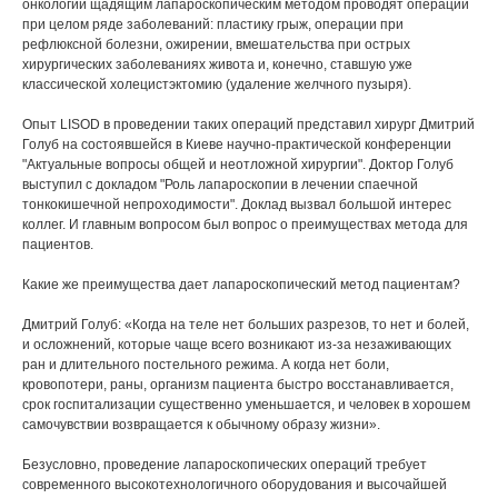
онкологии щадящим лапароскопическим методом проводят операции
при целом ряде заболеваний: пластику грыж, операции при
рефлюксной болезни, ожирении, вмешательства при острых
хирургических заболеваниях живота и, конечно, ставшую уже
классической холецистэктомию (удаление желчного пузыря).
Опыт LISOD в проведении таких операций представил хирург Дмитрий
Голуб на состоявшейся в Киеве научно-практической конференции
"Актуальные вопросы общей и неотложной хирургии". Доктор Голуб
выступил с докладом "Роль лапароскопии в лечении спаечной
тонкокишечной непроходимости". Доклад вызвал большой интерес
коллег. И главным вопросом был вопрос о преимуществах метода для
пациентов.
Какие же преимущества дает лапароскопический метод пациентам?
Дмитрий Голуб: «Когда на теле нет больших разрезов, то нет и болей,
и осложнений, которые чаще всего возникают из-за незаживающих
ран и длительного постельного режима. А когда нет боли,
кровопотери, раны, организм пациента быстро восстанавливается,
срок госпитализации существенно уменьшается, и человек в хорошем
самочувствии возвращается к обычному образу жизни».
Безусловно, проведение лапароскопических операций требует
современного высокотехнологичного оборудования и высочайшей