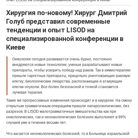
опыт LISOD на специализированной конференции в Киеве
Хирургия по-новому! Хирург Дмитрий
Голуб представил современные
тенденции и опыт LISOD на
специализированной конференции в
Киеве
Онкология сегодня развивается очень бурно, постоянно
внедряются новые технологии, ученые разрабатывают новые
препараты, чтобы ускорить победу над раком. Так в химиотерапию
пришли таргетные препараты, прицельно уничтожающие раковую
клетку; биологические лекарства, распознающие и атакующие
клетки опухоли. Все более безопасной и точной становится
лучевая терапия.
Такие же прогрессивные изменения происходят и в хирургии. На смену
открытым травматичным операциям пришли лапароскопические, без
разрезов. В LISOD малотравматичные вмешательства как при
онкологических, так и неонкологических болезнях выполняют в 99%
случаев уже в течение восьми лет.
Что касается неонкологических болезней, то в Больнице израильской