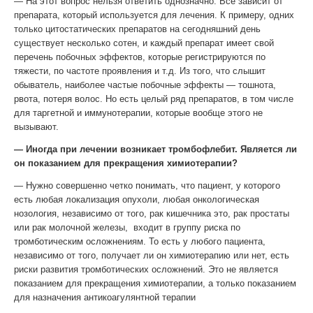
— На этот вопрос нельзя ответить однозначно. Все зависит от
препарата, который используется для лечения. К примеру, одних
только цитостатических препаратов на сегодняшний день
существует несколько сотен, и каждый препарат имеет свой
перечень побочных эффектов, которые регистрируются по
тяжести, по частоте проявления и т.д. Из того, что слышит
обыватель, наиболее частые побочные эффекты — тошнота,
рвота, потеря волос. Но есть целый ряд препаратов, в том числе
для таргетной и иммунотерапии, которые вообще этого не
вызывают.
— Иногда при лечении возникает тромбофлебит. Является ли
он показанием для прекращения химиотерапии?
— Нужно совершенно четко понимать, что пациент, у которого
есть любая локализация опухоли, любая онкологическая
нозология, независимо от того, рак кишечника это, рак простаты
или рак молочной железы, входит в группу риска по
тромботическим осложнениям. То есть у любого пациента,
независимо от того, получает ли он химиотерапию или нет, есть
риски развития тромботических осложнений. Это не является
показанием для прекращения химиотерапии, а только показанием
для назначения антикоагулянтной терапии