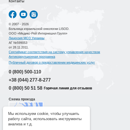
Контакты
© 2007 - 2026
Больница израильской онкологии LISOD.
ООО «Медикс-Рей Интернешнл Групп»
Лицензия МОЗ Украины
АГ №599053
от 28.11.2011.
Сертификат соответствия на систему управления качеством
Антикоррупционная программа
Публичный договор о предоставлении медицинских услуг
0 (800)
500-110
+38 (044)
277-8-277
0 (800)
50 51 58
Горячая линия для отзывов
Схема проезда
Мы используем cookie, чтобы улучшить
работу сайта, использовать инструменты
Разработка сайта
анализа и т.д.
New Age Lab