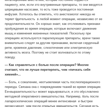
пациенту, или, если это внутривенные препараты, то они вводятся
шприцевыми насосами, то есть тоже проводится постоянная
инфузия. Хотелось бы отметить, что анестезиолог никогда не
теряет бдительность в любой момент операции, независимо от ее
продолжительности. Он хорошо знает, как отслеживать признаки
пробуждения во время операции, которые включают движение
мышц и изменения жизненных показателей. Поскольку при
операциях используются парализующие препараты, врачи также
внимательно следят за другим признаками, включая сердечный
ритм, кровяное давление, слезотечение или электрическую
активность мозга. Поэтому не стоит волноваться по этому
поводу.
— Как справляться с болью после операции? Многие
считают, что ее лучше перетерпеть, чем «пичкать себя
химией»...
—
Боль, к сожалению, неотъемлемая часть послеоперационного
периода. Связана она с повреждением тканей во время операции.
Ее«выразительность» может варьироваться, и это обусловлено
методикой оперативного вмешательства. Например, боль после
лапароскопических операций менее интенсивная и быстрее
регрессирует, чем после открытых вмешательств. Сегодня есть