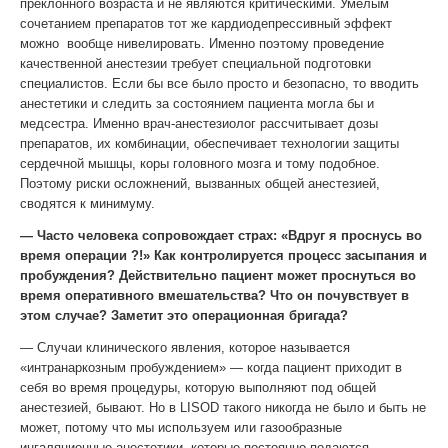
преклонного возраста и не являются критическими. Умелым
сочетанием препаратов тот же кардиодепрессивный эффект
можно вообще нивелировать. Именно поэтому проведение
качественной анестезии требует специальной подготовки
специалистов. Если бы все было просто и безопасно, то вводить
анестетики и следить за состоянием пациента могла бы и
медсестра. Именно врач-анестезиолог рассчитывает дозы
препаратов, их комбинации, обеспечивает технологии защиты
сердечной мышцы, коры головного мозга и тому подобное.
Поэтому риски осложнений, вызванных общей анестезией,
сводятся к минимуму.
— Часто человека сопровождает страх: «Вдруг я проснусь во
время операции ?!» Как контролируется процесс засыпания и
пробуждения? Действительно пациент может проснуться во
время оперативного вмешательства? Что он почувствует в
этом случае? Заметит это операционная бригада?
— Случаи клинического явления, которое называется
«интранаркозным пробуждением» — когда пациент приходит в
себя во время процедуры, которую выполняют под общей
анестезией, бывают. Но в LISOD такого никогда не было и быть не
может, потому что мы используем или газообразные
ингаляционные анестетики, которые постоянно подаются