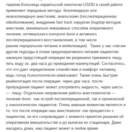
терапии
Больницы израильской онкологии LISOD в своей работе
применяют передовые методы: безопиоидную или
низкоопиоидную анестезию, анальгезию (послеоперационное
обезболивание), внедрение fast track хирургии (подбор методов
анестезии, минимально инвазивных способов оперативного
лечения, оптимального контроля боли и активного
послеоперационного восстановления, в том числе
ранние
пероральное питание и мобилизация). Также у нас совсем
другие подходы в плане предоперативного питания пациентов:
накануне предстоящей операции им разрешено принимать пищу,
пить воду за два часа до проведения манипуляций. Согласитесь,
что это дает определенное спокойствие и комфорт человеку,
ведь голод психологически изматывает. Также очень быстрая
реабилитация после операции: через два часа после
пробуждения пациент может употреблять жидкость, через шесть
— пищу. Отдельное направление работы анестезиологов —
лечение боли: как острой послеоперационной, так и хронической
у онкологических пациентов. Очень важным моментом является и
то, что после операции наш анестезиолог «не прощается» с
пациентом, он его сопровождает с момента принятия решения об
оперативном вмешательстве и до выписки из стационара. Даже
находясь дома, наш пациент может в любое время