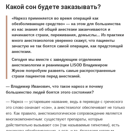
Какой сон будете заказывать?
«Наркоз применяется во время операций как
обезболивающее средство» — на этом для большинства
из нас знания об общей анестезии заканчиваются и
начинаются страхи, переживания, домыслы... Из практики
много анестезиологов уверенно скажут, что пациенты
зачастую не так боятся самой операции, как предстоящей
анестезии.
Сегодня мы вместе с
заведующим отделением
анестезиологии и реанимации LISOD Владимиром
Жуком
попробуем развеять самые распространенные
страхи пациентов перед анестезией.
— Владимир Иванович, что такое наркоз и почему
большинство людей боятся этого состояния?
— Наркоз — устаревшее название, ведь в переводе с греческого
это слово означает «сон», а анестезиолог обеспечивает не только
его. Как правило, анестезиологическое сопровождение является
многокомпонентным: существуют препараты, которые
действительно вызывают сон (так называемые гипнотики), есть
лекарства обезболивающие, а есть и те, благодаря которым