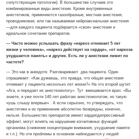
сопутствующие патологии). В большинстве случаев это
комбинированные виды анестезии. Кроме внутривенных
анестетиков, применяются газообразные, местная анестезия,
проводниковая, или так называемая нейроаксиальная анестезия
—для каждого пациента подбирается «своя» анестезия и
идеальное сочетание препаратов.
— Часто можно услышать фразу «наркоз отнимает 5 лет
жизни у человека», «наркоз действует на сердце», «от наркоза
ухудшается память» и другие. Есть ли у анестезии лимит по
частоте?
— Это как в анекдоте. Разговаривают два пациента. Один
спрашивает: «Как думаешь, это правда, что общая анестезия
отнимает у пациента несколько лет жизни?» На что второй шутит:
«Ага, и передает их анестезиологу». Тут вмешивается врач: «Вы
знаете, я уже почти 140 лет работаю анестезиологом, но такую
чушь слышу впервые». А если серьезно, то утверждать, что
анестетики и их применение абсолютно безвредны, конечно,
нельзя. Большинство препаратов имеют кардиодепрессивный
эффект, могут влиять на нарушение когнитивных функций
организма (снижение концентрации внимания, ухудшение памяти
и т.п.). Но эти проблемы в основном наблюдаются у людей