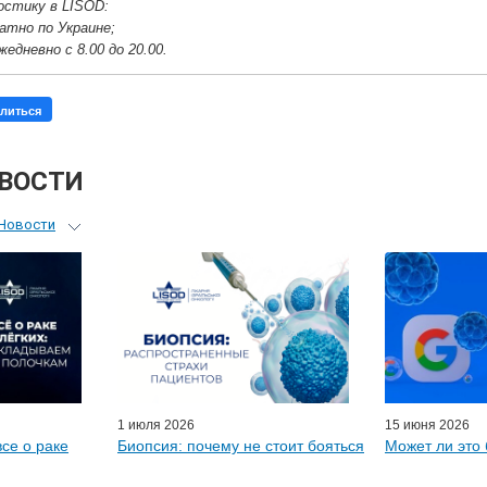
остику в LISOD:
латно по Украине;
жедневно с 8.00 до 20.00.
литься
ОВОСТИ
Новости
ьный гид
я врачей
ые гости
D-онлайн
артнеры
1 июля 2026
15 июня 2026
все о раке
Биопсия: почему не стоит бояться
Может ли это 