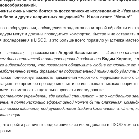
 новообразований.
иенты очень часто боятся эндоскопических исследований: «Уже мн
ав боли и других неприятных ощущений?».
И наш ответ: "Можно!"
ного оборудования, со
блюдении стандартов санитарной обработки инст
дуры могут и должны проводиться комфортно, быстро и не оставлять п
я исследования в LISOD, и это больше всего поразило участника мастер
.
я — впервые,
— рассказывает
Андрей Васильевич
. —
И многое из тог
ем диагностической и интервенционной эндоскопии
Вадим Корпяк
, я
го видеоэндоскопа, что позволяет обнаружить любые отклонения от н
безболезненно взять фрагменты подозрительной ткани либо удалить п
также подчеркнул важность применения «короткого медикаментозного с
пациент во время ее проведения спит и не испытывает никаких неприят
имеет возможность тщательно провести исследование.
арственном учреждении, где каждый специалист – это «отдельное зве
ние, я понял насколько эффективной может быть слаженная, командна
копическом кабинете, под руководством Вадима Степановича. Опыт, к
еализации.
, что пройти различные эндоскопические исследования в LISOD можно 
оровья.