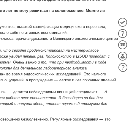
ого лет не могу решиться на колоноскопию. Можно ли
рументов, высокой квалификации медицинского персонала,
осле себя негативных воспоминаний.
-класса, врача-эндоскописта Винницкого онкологического центра
о, что сегодня продемонстрировал на мастер-классе
 тоже увидел первый раз. Колоноскопию в LISOD проводят с
ормы. Очень важно и то, что при необходимости в ходе
олипы для детального лабораторного анализа.
на» во время эндоскопических исследований. Это намного
ных ощущений, а пробуждение — легкое и без побочных явлений.
но»,
— делится наблюдениями винницкий специалист. —
А
я работа всех специалистов. Я благодарен за два дня,
оторый я получил здесь, станет огромный стимулом для
совершенно безболезненно. Регулярные обследования — это