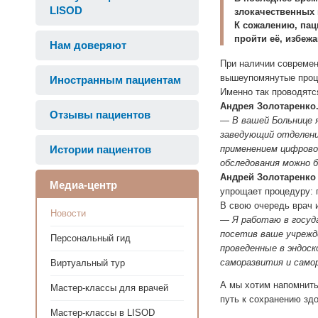
LISOD
злокачественных
К сожалению, пац
пройти её, избеж
Нам доверяют
При наличии современ
вышеупомянутые проце
Иностранным пациентам
Именно так проводятс
Андрея Золотаренко
Отзывы пациентов
—
В вашей Больнице 
заведующий отделени
Истории пациентов
применением цифрово
обследования можно 
Андрей Золотаренко
Медиа-центр
упрощает процедуру: 
В свою очередь врач 
Новости
—
Я работаю в госуд
посетив ваше учрежде
Персональный гид
проведенные в эндос
саморазвития и самор
Виртуальный тур
А мы хотим напомнить
Мастер-классы для врачей
путь к сохранению зд
Мастер-классы в LISOD