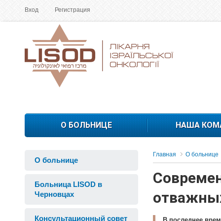
Вход
Регистрация
О БОЛЬНИЦЕ
НАША КОМ
Главная
О больнице
О больнице
Современ
Больница LISOD в
отважны
Черновцах
Консультационный совет
В последнее врем