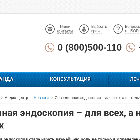
Выбрать
Вопрос
Наши
врача
к LISOD
контакты
0 (800)500-110
АНДА
КОНСУЛЬТАЦИЯ
ЛЕЧ
Медиа-центр
Новости
Современная эндоскопия – для всех, а не толь
ная эндоскопия – для всех, а 
х
я эндоскопия стала играть важнейшую роль не только в определени