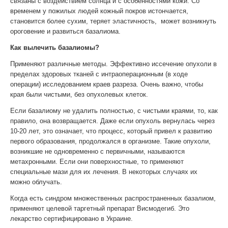
связаны с воздействием солнца и с особенностями кожи. Со
временем у пожилых людей кожный покров истончается,
становится более сухим, теряет эластичность, может возникнуть
ороговение и развиться базалиома.
Как вылечить базалиомы?
Применяют различные методы. Эффективно иссечение опухоли в
пределах здоровых тканей с интраоперационным (в ходе
операции) исследованием краев разреза. Очень важно, чтобы
края были чистыми, без опухолевых клеток.
Если базалиому не удалить полностью, с чистыми краями, то, как
правило, она возвращается. Даже если опухоль вернулась через
10-20 лет, это означает, что процесс, который привел к развитию
первого образования, продолжался в организме. Такие опухоли,
возникшие не одновременно с первичными, называются
метахронными. Если они поверхностные, то применяют
специальные мази для их лечения. В некоторых случаях их
можно облучать.
Когда есть синдром множественных распространенных базалиом,
применяют целевой таргетный препарат Висмодегиб. Это
лекарство сертифицировано в Украине.