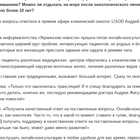
еванием? Можно ли отдыхать на море после онкологического лече
ло более 10 лет?
ие вопросы ответили в прямом эфире клинический онколог LISOD Андре
ре информагентства «Украинские новости» прошла пятая онлайн-консуль
етили широкий круг проблем, интересующих пациентов, их родных и близ
 которые все желающие прислали заранее или задали в режиме чата.
 пациенты различных медицинских центров обратились к клиническим о
рганосохраняющей хирургии молочных желез, лечения различных видов з
 ставшие уже традиционными, вызывают большой интерес. Сразу по око
а: «Только что закончилась трансляция! И я спешу благодарить за помо
и что делать, конечно же, последую рекомендациям доктора Андрея Жиг
не помогли!»
:
«
Получила качественный ответ на поставленные вопросы. Онлайн-конс
е, как онкология. Часто то, что в какой-то момент ставило в тупик, бл
получить поддержку в качественном ответе на поставленные вопросы. 
дальше так было, может даже имело развитие!»
ослушать онлайн-консультацию в любое удобное для вас время, перех