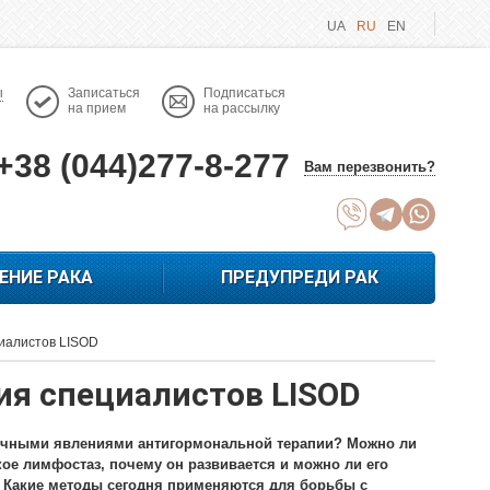
UA
RU
EN
ы
Записаться
Подписаться
на прием
на рассылку
+38 (044)277-8-277
Вам перезвонить?
ЕНИЕ РАКА
ПРЕДУПРЕДИ РАК
циалистов LISOD
ия специалистов LISOD
бочными явлениями антигормональной терапии? Можно ли
ое лимфостаз, почему он развивается и можно ли его
 Какие методы сегодня применяются для борьбы с