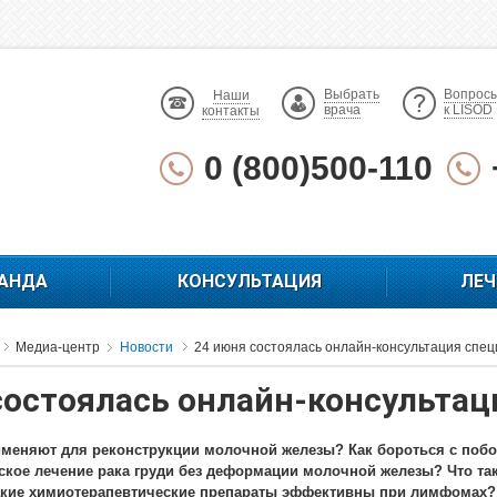
Выбрать
Вопрос
Наши
врача
к LISOD
контакты
0 (800)500-110
АНДА
КОНСУЛЬТАЦИЯ
ЛЕЧ
Медиа-центр
Новости
24 июня состоялась онлайн-консультация спе
состоялась онлайн-консультац
именяют для реконструкции молочной железы? Как бороться с по
ское лечение рака груди без деформации молочной железы? Что так
акие химиотерапевтические препараты эффективны при лимфомах?