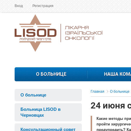
Вход
Регистрация
О БОЛЬНИЦЕ
НАША КОМ
Главная
О больнице
О больнице
24 июня 
Больница LISOD в
Черновцах
Какие методы пр
пройти хирургиче
Консультационный совет
предупредить? К