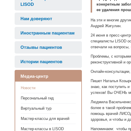
LISOD
конкретным забол
ее удаления прош
Нам доверяют
На эти и многие друг
Андрей Жигулин.
Иностранным пациентам
24 июня в пресс-цент
специалисты LISOD осв
Отзывы пациентов
отвечали на вопросы,
Проблемы, с которыми
Истории пациентов
реконструктивной и о
Онлайн-консультации,
Медиа-центр
Пишет Наталья Козырев
знаю, как поступить 
Новости
успехов! Вы ОЧЕНЬ м
Персональный гид
Людмила Васильченко
более в такой проблем
Виртуальный тур
помощь врачей ЛИСОД 
Мастер-классы для врачей
здоровья, и чтобы и 
Мастер-классы в LISOD
Напоминаем: чтобы пр