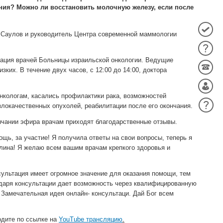
ния? Можно ли восстановить молочную железу, если после
й Саулов и руководитель Центра современной маммологии
тация врачей Больницы израильской онкологии. Ведущие
ких. В течение двух часов, с 12:00 до 14:00, доктора
нкологам, касались профилактики рака, возможностей
локачественных опухолей, реабилитации после его окончания.
нчании эфира врачам приходят благодарственные отзывы.
щь, за участие! Я получила ответы на свои вопросы, теперь я
улина! Я желаю всем вашим врачам крепкого здоровья и
ультация имеет огромное значение для оказания помощи, тем
агодаря консультации дает возможность через квалифицированную
Замечательная идея онлайн- консультаци. Дай Бог всем
одите по ссылке на
YouTube трансляцию
.