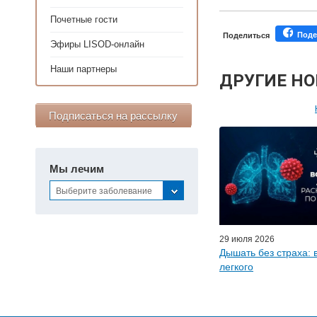
Почетные гости
Поде
Поделиться
Эфиры LISOD-онлайн
Наши партнеры
ДРУГИЕ Н
Подписаться на рассылку
Персонал
Мастер-классы дл
Почетн
Мы лечим
Эфиры LISO
Выберите заболевание
Наши п
29 июля 2026
Дышать без страха: 
легкого