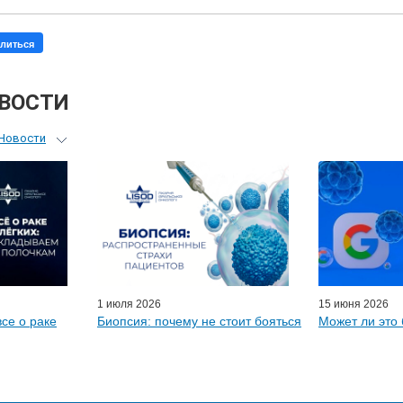
литься
ОВОСТИ
Новости
ьный гид
я врачей
ые гости
D-онлайн
артнеры
1 июля 2026
15 июня 2026
все о раке
Биопсия: почему не стоит бояться
Может ли это 