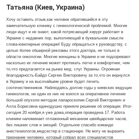
Татьяна (Киев, Украина)
Хочу оставить отзыв,как человек обратившийся в эту
замечательную клинику с гинекологической проблемой. Многие
люди ищут и не знают, какой потрясающий хирург работает в
Украине с недавних пор, выполняющий в буквальном смысле
слова-ювелирные операции! Буду обращаться к руководству, с
целью более обширной рекламы этого доктора, не только в
области онкологии. Многие женщины в Украине и не подозревают
насколько их лечение может протекать легче и комфортнее, чем
то,что предлагается на рынке мед. слуг Украины. Огромная
благодарность-Байдо Сергею Викторовичу за то,что он вернулся
в Украину и на высочайшем уровне будет лечить
соотечественников. Наблюдаясь долгие годы у киевских ведущих
гинекологов, ни один из них не взялся за оперативное лечение
большой опухоли методом лапароскопии.Сергей Викторович и
Алла Борисовна единодушно приняли решение об операции. Итог-
сегодня 20 ноября,я уже дома,операция проведена 17. Работа
клиники напоминает отлаженный механизм швейцарских часов,
без лишних слов и эмоций. Отдельное спасибо команде
анестезиологов,медсестер в стационаре. Не могу не выразить
признание человеку, который собрал всех специалистов