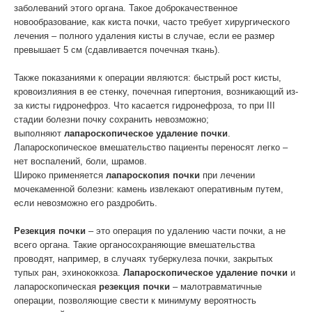
заболеваний этого органа. Такое доброкачественное
новообразование, как киста почки, часто требует хирургического
лечения – полного удаления кисты в случае, если ее размер
превышает 5 см (сдавливается почечная ткань).
Также показаниями к операции являются: быстрый рост кисты,
кровоизлияния в ее стенку, почечная гипертония, возникающий из-
за кисты гидронефроз. Что касается гидронефроза, то при III
стадии болезни почку сохранить невозможно;
выполняют
лапароскопическое удаление почки
.
Лапароскопическое вмешательство пациенты переносят легко –
нет воспалений, боли, шрамов.
Широко применяется
лапароскопия почки
при лечении
мочекаменной болезни: камень извлекают оперативным путем,
если невозможно его раздробить.
Резекция почки
– это операция по удалению части почки, а не
всего органа. Такие органосохраняющие вмешательства
проводят, например, в случаях туберкулеза почки, закрытых
тупых ран, эхинококкоза.
Лапароскопическое удаление почки
и
лапароскопическая
резекция почки
– малотравматичные
операции, позволяющие свести к минимуму вероятность