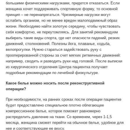
большими физическими нагрузками, придется отказаться. Если
женщина хочет поддерживать спортивную форму, то основной
принцип – не перенапрягаться. Чрезмерные нагрузки могут
ослабить организм, но не менее вреден малоподвижный образ
жизни. Необходимо найти золотую середину, чтобы чувствовать
себя комфортно, не переутомляясь. Для занятий рекомендуем
выбирать такие виды спорта, где нет опасности падений, резких
движений, столкновений. Полезны йога, плаванье, ходьба,
велопрогулки. Нужно стараться задействовать руку с
прооперированной стороны за счет мягких ритмичных движений:
например, сводить и разводить руки над головой. После выписки
из хирургического отделения Центра пациентка получает
подробные рекомендации по лечебной физкультуре.
Какое белье можно носить после реконструктивной
операции?
При необходимости, на ранних сроках после операции пациентке
будет предоставлено специальное плотно облегающее
компрессионное белье, которое поможет равномерно
распределить давление на ткани. Со временем, через 1-1,5
месяца, женщина сможет перейти на обычное белье, удобное для
нее и соответствующее ее вкусу.