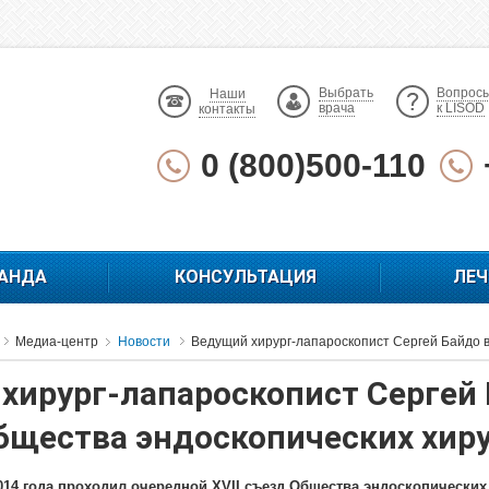
Выбрать
Вопрос
Наши
врача
к LISOD
контакты
0 (800)500-110
АНДА
КОНСУЛЬТАЦИЯ
ЛЕЧ
Медиа-центр
Новости
Ведущий хирург-лапароскопист Сергей Байдо в
хирург-лапароскопист Сергей 
бщества эндоскопических хиру
2014 года проходил очередной XVII съезд Общества эндоскопических