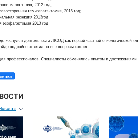
анов малого таза, 2012 год;
равосторонняя гемигепатэктомия, 2013 год;
нальная резекция 2013год;
я эзофагэктомия 2013 год.
до коснулся деятельности ЛIСОД как первой частной онкологической кл
айдо подробно ответил на все вопросы коллег.
для профессионалов. Специалисты обменялись опытом и достижениями 
литься
ОВОСТИ
Новости
ьный гид
я врачей
ые гости