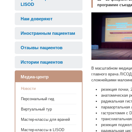
LISOD
программе съезд
Нам доверяют
Иностранным пациентам
Отзывы пациентов
Истории пациентов
В масштабном медицин
главного врача ЛIСОД
Медиа-центр
сложнейшими малоинв
Новости
резекция почки, 
анатомическая ре
Персональный гид
радикальная гист
парааортальная 
Виртуальный тур
гастрэктомия с 
трансхиатальная
Мастер-классы для врачей
резекция поджел
Мастер-классы в LISOD
радикальная цист