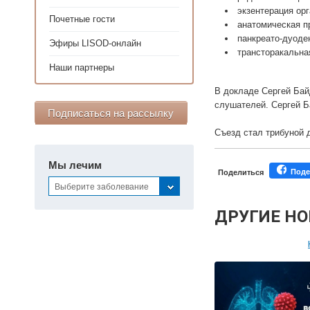
экзентерация орг
Почетные гости
анатомическая п
панкреато-дуоде
Эфиры LISOD-онлайн
трансторакальна
Наши партнеры
В докладе Сергей Бай
слушателей. Сергей Б
Подписаться на рассылку
Съезд стал трибуной 
Мы лечим
Поде
Поделиться
Выберите заболевание
ДРУГИЕ Н
Персонал
Мастер-классы дл
Почетн