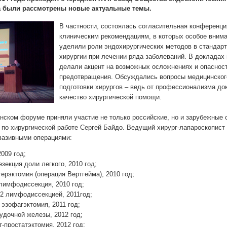
а были рассмотрены новые актуальные темы.
В частности, состоялась согласительная конференц
клиническим рекомендациям, в которых особое вним
уделили роли эндохирургических методов в стандар
хирургии при лечении ряда заболеваний. В докладах 
делали акцент на возможных осложнениях и опасност
предотвращения. Обсуждались вопросы медицинског
подготовки хирургов – ведь от профессионализма до
качество хирургической помощи.
ском форуме приняли участие не только российские, но и зарубежные 
 по хирургической работе Сергей Байдо. Ведущий хирург-лапароскопист
азивными операциями:
2009 год;
зекция доли легкого, 2010 год;
ерэктомия (операция Вертгейма), 2010 год;
лимфодиссекция, 2010 год;
D2 лимфодиссекцией, 2011год;
 эзофагэктомия, 2011 год;
удочной железы, 2012 год;
-простатэктомия, 2012 год;