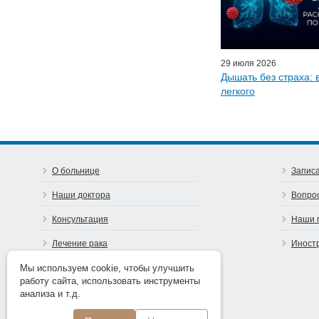
Эфиры LISO
Наши п
29 июля 2026
Дышать без страха: 
легкого
О больнице
Записа
Наши доктора
Вопро
Консультация
Наши 
Лечение рака
Иност
Предупреди рак
Мы используем cookie, чтобы улучшить
работу сайта, использовать инструменты
Контакты
анализа и т.д.