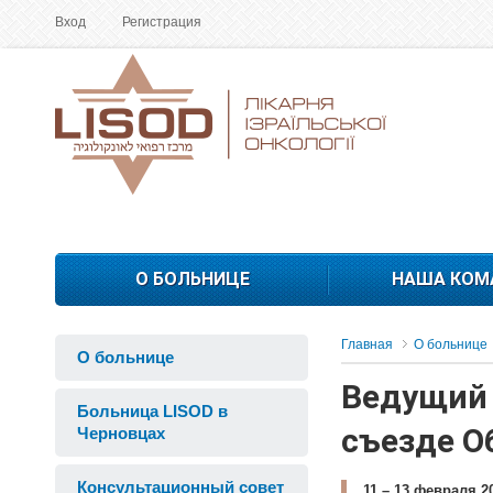
Вход
Регистрация
О БОЛЬНИЦЕ
НАША КОМ
Главная
О больнице
О больнице
Ведущий 
Больница LISOD в
съезде О
Черновцах
Консультационный совет
11 – 13 февраля 