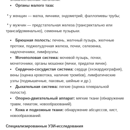
Органы малого таза:
* у женщин — матка, яичники, эндометрий, фаллопиевы трубы;
* у мужчин — предстательная железа (трансректально или
трансабдоминально), семенные пузырьки.
Брюшная полость:
печень, желчный пузырь, желчные
протоки, поджелудочная железа, почки, селезенка,
надпочечники, лимфоузлы.
Мочеполовая система:
мочевой пузырь, почки,
мочеточники, органы мошонки (яички, придатки яичек).
Сердечно-сосудистая система:
сердце (эхокардиография),
вены (оценка кровотока, наличие тромбов), лимфатические
узлы (подмышечные, паховые, шейные и др.).
Дыхательная система:
легкие (оценка плевральной
полости).
Опорно-двигательный аппарат:
мягкие ткани (обнаружение
травм, гематом, новообразований).
Кожа и подкожные ткани:
обнаружение абсцессов, кист,
новообразований.
Специализированные УЗИ-исследования