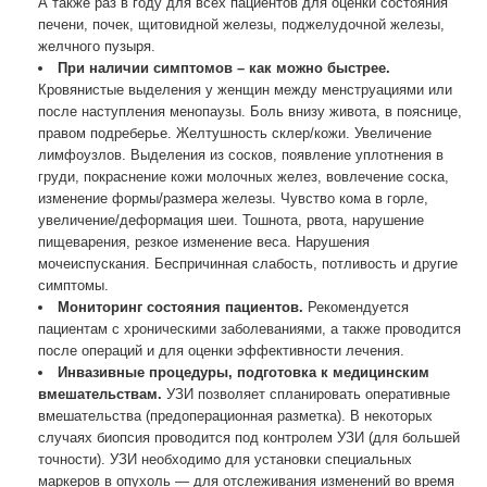
А также раз в году для всех пациентов для оценки состояния
печени, почек, щитовидной железы, поджелудочной железы,
желчного пузыря.
При наличии симптомов
– как можно быстрее.
Кровянистые выделения у женщин между менструациями или
после наступления менопаузы. Боль внизу живота, в пояснице,
правом подреберье. Желтушность склер/кожи. Увеличение
лимфоузлов. Выделения из сосков, появление уплотнения в
груди, покраснение кожи молочных желез, вовлечение соска,
изменение формы/размера железы. Чувство кома в горле,
увеличение/деформация шеи. Тошнота, рвота, нарушение
пищеварения, резкое изменение веса. Нарушения
мочеиспускания. Беспричинная слабость, потливость и другие
симптомы.
Мониторинг состояния пациентов.
Рекомендуется
пациентам с хроническими заболеваниями, а также проводится
после операций и для оценки эффективности лечения.
Инвазивные процедуры, подготовка к медицинским
вмешательствам.
УЗИ позволяет спланировать оперативные
вмешательства (предоперационная разметка). В некоторых
случаях биопсия проводится под контролем УЗИ (для большей
точности). УЗИ необходимо для установки специальных
маркеров в опухоль — для отслеживания изменений во время