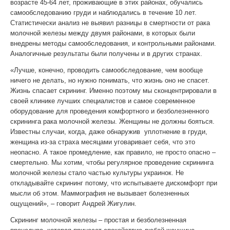
возрасте 45-64 лет, проживающие в этих районах, обучались
самообследованию груди и наблюдались в течение 10 лет.
Статистически анализ не выявил разницы в смертности от рака
молочной железы между двумя районами, в которых были
внедрены методы самообследования, и контрольными районами.
Аналогичные результаты были получены и в других странах.
«Лучше, конечно, проводить самообследование, чем вообще
ничего не делать, но нужно понимать, что жизнь оно не спасет.
Жизнь спасает скрининг. Именно поэтому мы сконцентрировали в
своей клинике лучших специалистов и самое современное
оборудование для проведения комфортного и безболезненного
скрининга рака молочной железы. Женщины не должны бояться.
Известны случаи, когда, даже обнаружив уплотнение в груди,
женщина из-за страха месяцами уговаривает себя, что это
неопасно. А такое промедление, как правило, не просто опасно –
смертельно. Мы хотим, чтобы регулярное проведение скрининга
молочной железы стало частью культуры украинок. Не
откладывайте скрининг потому, что испытываете дискомфорт при
мысли об этом. Маммография не вызывает болезненных
ощущений», – говорит Андрей Жигулин.
Скрининг молочной железы – простая и безболезненная