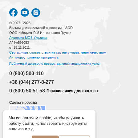
© 2007 - 2026
Больница израильской онкологии LISOD.
ООО «Медикс-Рей Интернешнл Групп»
Лицензия МОЗ Украины
АГ №599053
от 28.11.2011.
Сертификат соответствия на систему управления качеством
Антикоррупционная программа
Публичный договор о предоставлении медицинских услуг
0 (800)
500-110
+38 (044)
277-8-277
0 (800)
50 51 58
Горячая линия для отзывов
Схема проезда
Мы используем cookie, чтобы улучшить
работу сайта, использовать инструменты
Разработка сайта
анализа и т.д.
New Age Lab