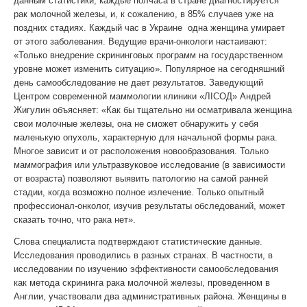
данным статистики, каждые полчаса в стране диагностируется
рак молочной железы, и, к сожалению, в 85% случаев уже на
поздних стадиях. Каждый час в Украине одна женщина умирает
от этого заболевания. Ведущие врачи-онкологи настаивают:
«Только внедрение скрининговых программ на государственном
уровне может изменить ситуацию». Популярное на сегодняшний
день самообследование не дает результатов. Заведующий
Центром современной маммологии клиники «ЛIСОД» Андрей
Жигулин объясняет: «Как бы тщательно ни осматривала женщина
свои молочные железы, она не сможет обнаружить у себя
маленькую опухоль, характерную для начальной формы рака.
Многое зависит и от расположения новообразования. Только
маммография или ультразвуковое исследование (в зависимости
от возраста) позволяют выявить патологию на самой ранней
стадии, когда возможно полное излечение. Только опытный
профессионал-онколог, изучив результаты обследований, может
сказать точно, что рака нет».
Слова специалиста подтверждают статистические данные.
Исследования проводились в разных странах. В частности, в
исследовании по изучению эффективности самообследования
как метода скрининга рака молочной железы, проведенном в
Англии, участвовали два административных района. Женщины в