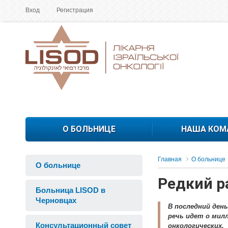
Вход
Регистрация
О БОЛЬНИЦЕ
НАША КОМ
Главная
О больнице
О больнице
Редкий р
Больница LISOD в
Черновцах
В последний ден
речь идет о мил
Консультационный совет
онкологических.