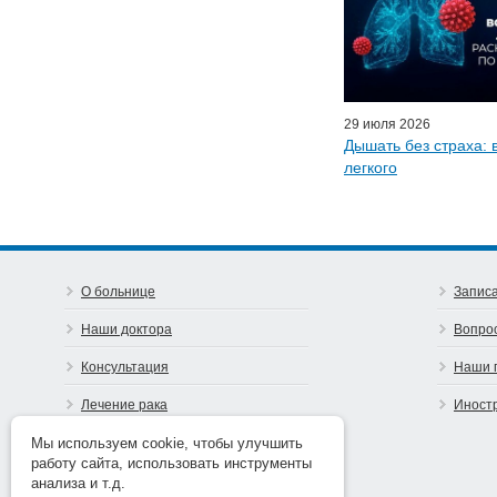
Почетн
Эфиры LISO
Наши п
29 июля 2026
Дышать без страха: 
легкого
О больнице
Записа
Наши доктора
Вопро
Консультация
Наши 
Лечение рака
Иност
Предупреди рак
Мы используем cookie, чтобы улучшить
работу сайта, использовать инструменты
Контакты
анализа и т.д.