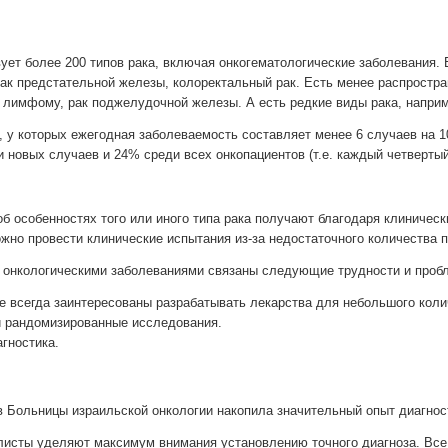
вует более 200 типов рака, включая онкогематологические заболевания.
 рак предстательной железы, колоректальный рак. Есть менее распростр
 лимфому, рак поджелудочной железы. А есть редкие виды рака, напри
, у которых ежегодная заболеваемость составляет менее 6 случаев на 1
 новых случаев и 24% среди всех онкопациентов (т.е. каждый четвертый
 особенностях того или иного типа рака получают благодаря клиническ
ожно провести клинические испытания из-за недостаточного количества п
и онкологическими заболеваниями связаны следующие трудности и проб
е всегда заинтересованы разрабатывать лекарства для небольшого коли
 рандомизированные исследования.
гностика.
 Больницы израильской онкологии накопила значительный опыт диагност
листы уделяют максимум внимания установлению точного диагноза. Все