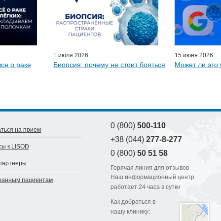
ые гости
D-онлайн
артнеры
1 июля 2026
15 июня 2026
все о раке
Биопсия: почему не стоит бояться
Может ли это 
0 (800)
500-110
ться на прием
+38 (044)
277-8-277
сы к LISOD
0 (800)
50 51 58
партнеры
Горячая линия для отзывов
Наш информационный центр
ранным пациентам
работает 24 часа в сутки
Как добраться в
нашу клинику: