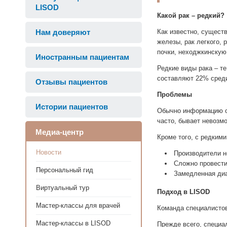
LISOD
Какой рак – редкий?
Нам доверяют
Как известно, сущест
железы, рак легкого,
почки, неходжкинскую
Иностранным пациентам
Редкие виды рака – те
составляют 22% среди
Отзывы пациентов
Проблемы
Истории пациентов
Обычно информацию об
часто, бывает невозм
Медиа-центр
Кроме того, с редким
Новости
Производители н
Сложно провести
Персональный гид
Замедленная диа
Виртуальный тур
Подход в LISOD
Мастер-классы для врачей
Команда специалистов
Мастер-классы в LISOD
Прежде всего, специа