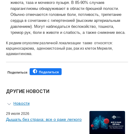
живота, таза и мочевого пузыря. В 85-90% случаев
параганглиомы обнаруживают в области брюшной полости.
Обычно отмечаются головные боли, потливость, трепетание
сердца в сочетании с гипертензией (высоким артериальным
давлением). Могут наблюдаться беспокойство, тошнота,
тремор рук, боли в животе и слабость, а также снижение веса.
К редким опухолям различной локализации также относятся:
карциносаркома, аденокистозный рак, рак из клеток Меркеля,
адамантинома.
Поделиться
Поделиться
ДРУГИЕ НОВОСТИ
Новости
Персональный гид
29 июля 2026
Дышать без страха: все о раке легкого
Мастер-классы для врачей
Почетные гости