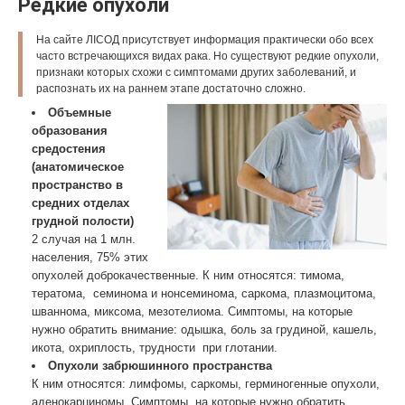
Редкие опухоли
На сайте ЛIСОД присутствует информация практически обо всех
часто встречающихся видах рака. Но существуют редкие опухоли,
признаки которых схожи с симптомами других заболеваний, и
распознать их на раннем этапе достаточно сложно.
Объемные
образования
средостения
(анатомическое
пространство в
средних отделах
грудной полости)
2 случая на 1 млн.
населения, 75% этих
опухолей доброкачественные. К ним относятся: тимома,
тератома, семинома и нонсеминома, саркома, плазмоцитома,
шваннома, миксома, мезотелиома. Симптомы, на которые
нужно обратить внимание: одышка, боль за грудиной, кашель,
икота, охриплость, трудности при глотании.
Опухоли забрюшинного пространства
К ним относятся: лимфомы, саркомы, герминогенные опухоли,
аденокарциномы. Симптомы, на которые нужно обратить