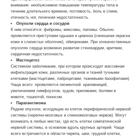
внимание: необъяснимое повышение температуры тела в
течение длительного времени, потливость, боль в спине,
отечность ног, почечная недостаточность.
Опухоли сердца и сосудов
К ним относятся: фибромы, миксомы, липомы. Обычно
проявляются приступами одышки и цианоза (синюшная окраска
кожи и слизистых оболочек), обмороками. При злокачественных
опухолях сердца возможно развитие стенокардии, аритмии,
сердечная недостаточность.
Мастоцитоз
Системное заболевание, при котором происходит массивная
инфильтрация кожи, различных органов и тканей тучными
клетками (мастоцитами, лаброцитами, тканевыми базофилами).
Чаще всего проявляется пигментной крапивницей,
увеличением лимфоузлов, зудом, приливами, болями в
животе, тошнотой, поносом.
Параганглиома
Редкие опухоли, исходящие из клеток периферической нервной
системы (черепно-мозговых и спинномозговых нервов). Могут
возникать в любых местах, где есть клетки симпатической
нервной системы, в основном вдоль крупных артерий. Чаще
всего встречаются в области черепа, шеи, грудной клетки,