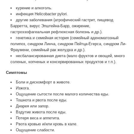
курение и алкоголь.
инфекция Helicobacter pylori.
другие заболевания (атрофический гастрит, пищевод
Барретта, вирус Эпштейна-Барр, ожирение,
гастроэзофагеальная рефлюксная болезнь и др.).
генетика и семейная история (семейный аденоматозный
полипоз, синдром Линча, синдром Пейтца-Егерса, синдром Ли-
Фраумени, семейный рак желудка и др.).
несбалансированная диета (мало фруктов и овощей, много
соленых, копченых и консервированных продуктов и т.п.).
Симптомы
Боли и дискомфорт в животе.
Изжога.
Ощущение сытости после малого количества еды.
Тошнота и рвота после еды.
Диарея или запор.
Вздутие живота после еды.
Потеря веса и аппетита.
Рвота кровью и/или кровь в кале.
Ощущение слабости.