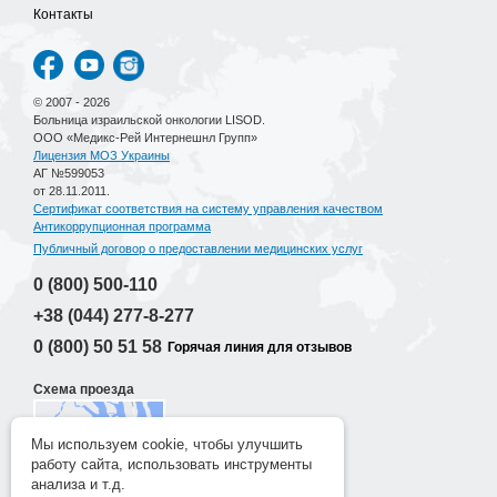
Контакты
© 2007 - 2026
Больница израильской онкологии LISOD.
ООО «Медикс-Рей Интернешнл Групп»
Лицензия МОЗ Украины
АГ №599053
от 28.11.2011.
Сертификат соответствия на систему управления качеством
Антикоррупционная программа
Публичный договор о предоставлении медицинских услуг
0 (800)
500-110
+38 (044)
277-8-277
0 (800)
50 51 58
Горячая линия для отзывов
Схема проезда
Мы используем cookie, чтобы улучшить
работу сайта, использовать инструменты
Разработка сайта
анализа и т.д.