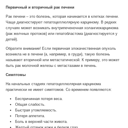
Первичный и вторичный рак печени
Рак печени – это болезнь, которая начинается в клетках печени.
Чаще диагностируют гепатоцеллюлярную карциному. В редких
случаях может возникать внутрипеченочная холангиокарцинома
(рак желчных протоков) или гепатобластома (диагностируется у
детей).
Обратите внимание! Если первичная злокачественная опухоль
возникла не в печени (а, например, в груди), такую болезнь
называют вторичной или метастатической. К примеру, это может
быть рак молочной железы с метастазами в печень.
Симптомы
На начальных стадиях гепатоцеллюлярная карцинома
практически не имеет симптомов. Со временем появляются:
Беспричинная потеря веса.
Общая слабость.
Быстрая утомляемость.
Потеря аппетита.
Боль в верхней части живота.
Желтый оттенок кожи и белков глаз.