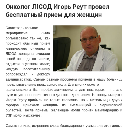
Онколог ЛIСОД Игорь Реут провел
бесплатный прием для женщин
Благотворительное
мероприятие было
организовано так же, как
проходит обычный прием
клинического онколога в
ЛICОД: женщины ожидали
своей очереди по записи,
отдыхая в уютном холле;
каждую посетительницу
сопровождал к доктору
администратор. Самые разные проблемы привели в нашу больницу
представительниц прекрасного пола. Для многих осмотр
врача-онколога был профилактическим, а для некоторых – начало
пути от установления точного диагноза до лечения. На консультацию к
Игорю Реуту прибыли не только киевлянки, но и жительницы других
городов. Приехали женщины из Хмельницкой и Черниговской
областей. После приема желающие могли пройти маммографию и
УЗИ молочных желез.
Самые теплые, искренние слова благодарности услышал в этот день в