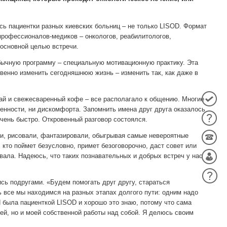
сь пациентки разных киевских больниц – не только LISOD. Формат
профессионалов-медиков – онкологов, реабилитологов,
 основной целью встречи.
бычную программу – специальную мотивационную практику. Эта
твенно изменить сегодняшнюю жизнь – изменить так, как даже в
чай и свежесваренный кофе – все располагало к общению. Многие
енности, ни дискомфорта. Запомнить имена друг друга оказалось
чень быстро. Откровенный разговор состоялся.
ики, рисовали, фантазировали, обыгрывая самые невероятные
 кто поймет безусловно, примет безоговорочно, даст совет или
вала. Надеюсь, что таких познавательных и добрых встреч у нас
ь подругами. «Будем помогать друг другу, стараться
ь все мы находимся на разных этапах долгого пути: одним надо
 Я была пациенткой LISOD и хорошо это знаю, потому что сама
чей, но и моей собственной работы над собой. Я делюсь своим