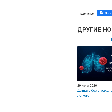
Поде
Поделиться
ДРУГИЕ Н
Персонал
Мастер-классы дл
Почетн
Эфиры LISO
Наши п
29 июля 2026
Дышать без страха: 
легкого