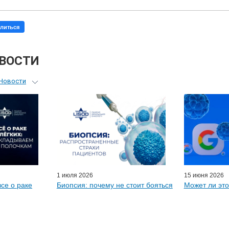
литься
ОВОСТИ
Новости
ьный гид
я врачей
ые гости
D-онлайн
артнеры
1 июля 2026
15 июня 2026
все о раке
Биопсия: почему не стоит бояться
Может ли это