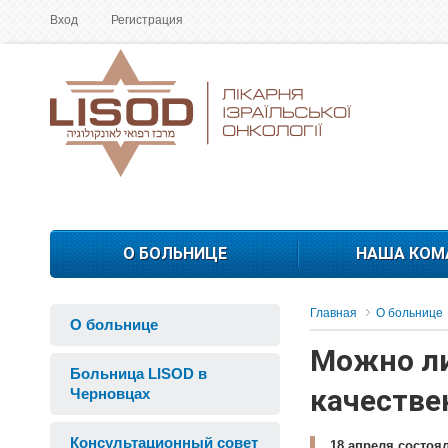
Вход
Регистрация
О БОЛЬНИЦЕ
НАША КОМ
Главная
О больнице
О больнице
Можно ли
Больница LISOD в
качестве
Черновцах
Консультационный совет
18 апреля состоя