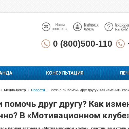
Выбрать
Вопрос
Наши
врача
к LISOD
контакты
0 (800)500-110
АНДА
КОНСУЛЬТАЦИЯ
ЛЕЧ
Медиа-центр
Новости
Можно ли помочь друг другу? Как изменить св
 помочь друг другу? Как изме
нно? В «Мотивационном клубе»
лась первая встреча в «Мотивационном клубе». Участницами стали