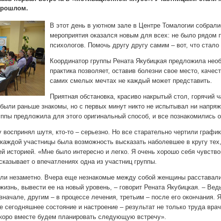
прошлом.
В этот день в уютном зале в Центре Томалогии собрали
мероприятия оказался новым для всех: не было рядом 
психологов. Помочь другу другу самим – вот, что стало
Координатор группы Рената Якубицкая предложила нео
практика позволяет, оставив болезни свое место, качес
самих смелых мечтах не каждый может представить.
Приятная обстановка, красиво накрытый стол, горячий 
 были раньше знакомы, но с первых минут никто не испытывал ни напряж
уппы предложила для этого оригинальный способ, и все познакомились о
у воспринял шутя, кто-то – серьезно. Но все старательно чертили граф
 каждой участницы была возможность высказать наболевшее в кругу тех,
ей историей. «Мне было интересно и легко. Я очень хорошо себя чувство
сказывает о впечатлениях одна из участниц группы.
ли незаметно. Вчера еще незнакомые между собой женщины расставалис
изнь, вывести ее на новый уровень, – говорит Рената Якубицкая. – Вед
вначале, другим – в процессе лечения, третьим – после его окончания.
е сегодняшнее состояние и настроение – результат не только труда вра
Скоро вместе будем планировать следующую встречу».