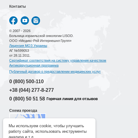
Контакты
© 2007 - 2026
Больница израильской онкологии LISOD.
ООО «Медикс-Рей Интернешнл Групп»
Лицензия МОЗ Украины
АГ №599053
от 28.11.2011.
Сертификат соответствия на систему управления качеством
Антикоррупционная программа
Публичный договор о предоставлении медицинских услуг
0 (800)
500-110
+38 (044)
277-8-277
0 (800)
50 51 58
Горячая линия для отзывов
Схема проезда
Мы используем cookie, чтобы улучшить
работу сайта, использовать инструменты
Разработка сайта
анализа и т.д.