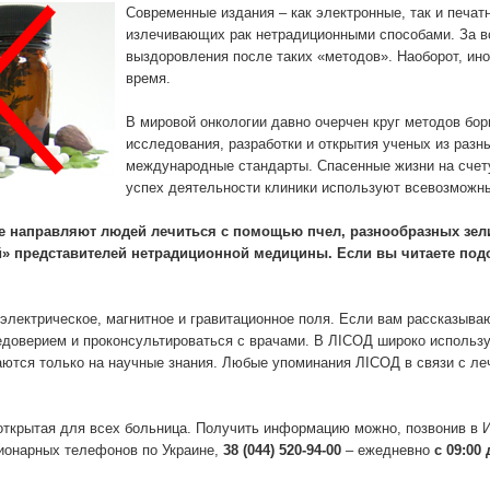
Современные издания – как электронные, так и печат
излечивающих рак нетрадиционными способами. За в
выздоровления после таких «методов». Наоборот, ино
время.
В мировой онкологии давно очерчен круг методов бо
исследования, разработки и открытия ученых из разн
международные стандарты. Спасенные жизни на счет
успех деятельности клиники используют всевозможн
 направляют людей лечиться с помощью пчел, разнообразных зелий
» представителей нетрадиционной медицины. Если вы читаете под
электрическое, магнитное и гравитационное поля. Если вам рассказываю
недоверием и проконсультироваться с врачами. В ЛICОД широко использ
аются только на научные знания. Любые упоминания ЛIСОД в связи с л
открытая для всех больница. Получить информацию можно, позвонив в
ионарных телефонов по Украине,
38 (044) 520-94-00
– ежедневно
с 09:00 