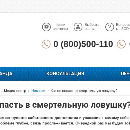
Выбрать
Вопрос
Наши
врача
к LISOD
контакты
0 (800)500-110
АНДА
КОНСУЛЬТАЦИЯ
ЛЕЧ
Медиа-центр
Новости
Как не попасть в смертельную ловушку?
опасть в смертельную ловушку
имеет чувство собственного достоинства и уважение к самому себе
роблеме глубже, связь прослеживается. Очередной раз мы будем гов