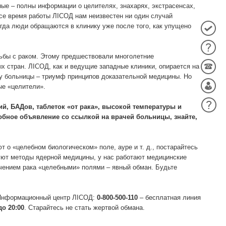
ные – полны информации о целителях, знахарях, экстрасенсах,
се время работы ЛIСОД нам неизвестен ни один случай
гда люди обращаются в клинику уже после того, как упущено
рьбы с раком. Этому предшествовали многолетние
ых стран. ЛIСОД, как и ведущие западные клиники, опирается на
у больницы – триумф принципов доказательной медицины. Но
ые «целители».
, БАДов, таблеток «от рака», высокой температуры и
обное объявление со ссылкой на врачей больницы, знайте,
т о «целебном биологическом» поле, ауре и т. д., постарайтесь
уют методы ядерной медицины, у нас работают медицинские
ечением рака «целебными» полями – явный обман. Будьте
 Информационный центр ЛIСОД:
0-800-500-110
– бесплатная линия
до 20:00
. Старайтесь не стать жертвой обмана.