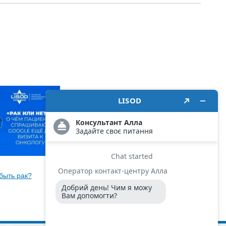
11 июня 2026
быть рак?
Что делать, если в семье были
случаи рака?