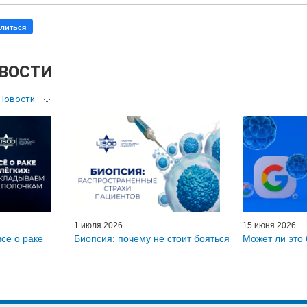
литься
ОВОСТИ
Новости
ьный гид
я врачей
ые гости
D-онлайн
артнеры
1 июля 2026
15 июня 2026
все о раке
Биопсия: почему не стоит бояться
Может ли это 