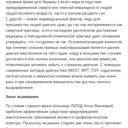
огромное бремя для Украины и всего мира вследствие
преждевременной смерти или тяжелой инвалидности людей
трудоспособного возраста, часто в полном расцвете сил.
С другой — важен индивидуальный фактор, ведь для
большинства людей диагноз «рак» до сих пор воспринимается как
смертный приговор, хотя в последнее десятилетие достижения
медицины и повседневной клинической практики дают основания
утверждать, что это далеко не так. Основополагающим моментом
при лечении злокачественных новообразований является ранняя
диагностика болезни на той стадии, когда в большинстве случаев
достигается или полное излечение, или многолетняя ремиссия,
позволяющая человеку забыть о страшном диагнозе. С помощью
современных методов диагностики (МСКТ, МРТ, ПЭТ, эндоскопии,
патогистологии и иммуногистохимии) можно выявить рак очень
рано и при своевременном вмешательстве достичь полного
выздоровления.
Залог выживания
По словам главного врача больницы ЛIСОД Аллы Винницкой,
наиболее эффективным средством предупреждения
онкологических заболеваний являются профилактические
осмотры. Поскольку на ранних стадиях рак очень часто протекает