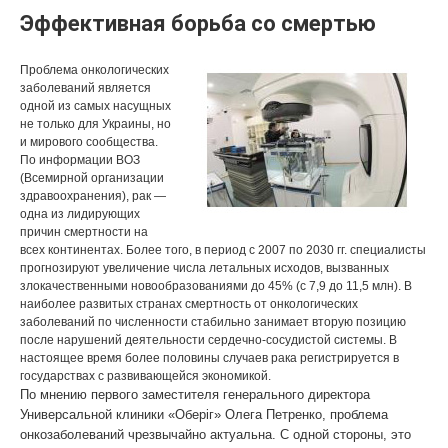
Эффективная борьба со смертью
Проблема онкологических
заболеваний является
одной из самых насущных
не только для Украины, но
и мирового сообщества.
По информации ВОЗ
(Всемирной организации
здравоохранения), рак —
одна из лидирующих
причин смертности на
всех континентах. Более того, в период с 2007 по 2030 гг. специалисты
прогнозируют увеличение числа летальных исходов, вызванных
злокачественными новообразованиями до 45% (с 7,9 до 11,5 млн). В
наиболее развитых странах смертность от онкологических
заболеваний по численности стабильно занимает вторую позицию
после нарушений деятельности сердечно-сосудистой системы. В
настоящее время более половины случаев рака регистрируется в
государствах с развивающейся экономикой.
По мнению первого заместителя генерального директора
Универсальной клиники «Оберіг» Олега Петренко, проблема
онкозаболеваний чрезвычайно актуальна. С одной стороны, это