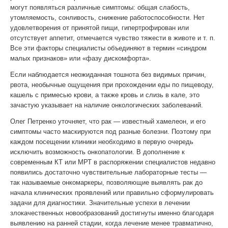
могут появляться различные симптомы: общая слабость,
утомляемость, сонливость, снижение работоспособности. Нет
удовлетворения от принятой пищи, гипертрофирован или
отсутствует аппетит, отмечается чувство тяжести в животе и т. п.
Все эти факторы специалисты объединяют в термин «синдром
малых признаков» или «фазу дискомфорта».
Если наблюдается неожиданная тошнота без видимых причин,
рвота, необычные ощущения при прохождении еды по пищеводу,
кашель с примесью крови, а также кровь и слизь в кале, это
зачастую указывает на наличие онкологических заболеваний.
Олег Петренко уточняет, что рак — известный хамелеон, и его
симптомы часто маскируются под разные болезни. Поэтому при
каждом посещении клиники необходимо в первую очередь
исключить возможность онкопатологии. В дополнение к
современным КТ или МРТ в распоряжении специалистов недавно
появились достаточно чувствительные лабораторные тесты —
так называемые онкомаркеры, позволяющие выявлять рак до
начала клинических проявлений или правильно сформулировать
задачи для диагностики. Значительные успехи в лечении
злокачественных новообразований достигнуты именно благодаря
выявлению на ранней стадии, когда лечение менее травматично,