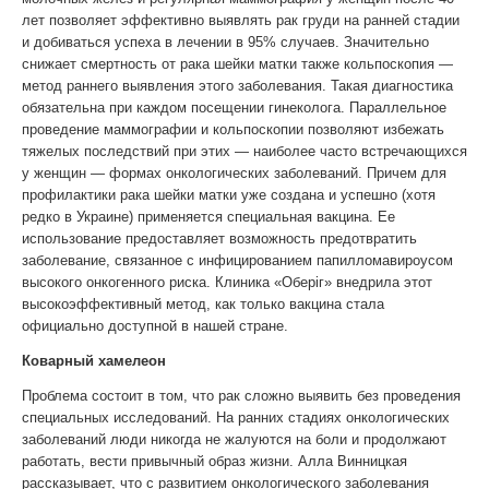
лет позволяет эффективно выявлять рак груди на ранней стадии
и добиваться успеха в лечении в 95% случаев. Значительно
снижает смертность от рака шейки матки также кольпоскопия —
метод раннего выявления этого заболевания. Такая диагностика
обязательна при каждом посещении гинеколога. Параллельное
проведение маммографии и кольпоскопии позволяют избежать
тяжелых последствий при этих — наиболее часто встречающихся
у женщин — формах онкологических заболеваний. Причем для
профилактики рака шейки матки уже создана и успешно (хотя
редко в Украине) применяется специальная вакцина. Ее
использование предоставляет возможность предотвратить
заболевание, связанное с инфицированием папилломавироусом
высокого онкогенного риска. Клиника «Оберiг» внедрила этот
высокоэффективный метод, как только вакцина стала
официально доступной в нашей стране.
Коварный хамелеон
Проблема состоит в том, что рак сложно выявить без проведения
специальных исследований. На ранних стадиях онкологических
заболеваний люди никогда не жалуются на боли и продолжают
работать, вести привычный образ жизни. Алла Винницкая
рассказывает, что с развитием онкологического заболевания