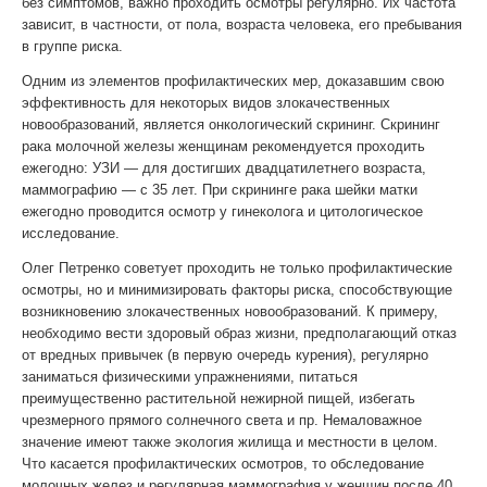
без симптомов, важно проходить осмотры регулярно. Их частота
зависит, в частности, от пола, возраста человека, его пребывания
в группе риска.
Одним из элементов профилактических мер, доказавшим свою
эффективность для некоторых видов злокачественных
новообразований, является онкологический скрининг. Скрининг
рака молочной железы женщинам рекомендуется проходить
ежегодно: УЗИ — для достигших двадцатилетнего возраста,
маммографию — с 35 лет. При скрининге рака шейки матки
ежегодно проводится осмотр у гинеколога и цитологическое
исследование.
Олег Петренко советует проходить не только профилактические
осмотры, но и минимизировать факторы риска, способствующие
возникновению злокачественных новообразований. К примеру,
необходимо вести здоровый образ жизни, предполагающий отказ
от вредных привычек (в первую очередь курения), регулярно
заниматься физическими упражнениями, питаться
преимущественно растительной нежирной пищей, избегать
чрезмерного прямого солнечного света и пр. Немаловажное
значение имеют также экология жилища и местности в целом.
Что касается профилактических осмотров, то обследование
молочных желез и регулярная маммография у женщин после 40