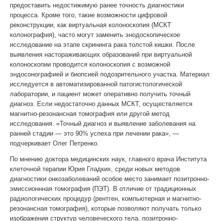
предоставить недостижимую ранее точность диагностики
процесса. Кроме того, такие возможности цифровой
реконструкции, как виртуальная колоноскопия (МСКТ
колонография), часто могут заменить энодоскопическое
исследование на этапе скрининга рака толстой кишки. После
выявления настораживающих образований при виртуальной
колоноскопии проводится колоноскопия с возможной
эндосонографией и биопсией подозрительного участка. Материал
исследуется в автоматизированной патогистологической
лаборатории, и пациент может оперативно получить точный
диагноз. Если недостаточно данных МСКТ, осуществляется
магнитно-резонансная томография или другой метод
исследования. «Точный диагноз и выявление заболевания на
ранней стадии — это 90% успеха при лечении рака», —
подчеркивает Олег Петренко.
По мнению доктора медицинских наук, главного врача Института
клеточной терапии Юрия Гладких, среди новых методов
диагностики онкозаболеваний особое место занимает позитронно-
эмиссионнная томография (ПЭТ). В отличие от традиционных
радиологических процедур (рентген, компьютерная и магнитно-
резонансная томография), которые позволяют получать только
изображения структур человеческого тела, позитронно-