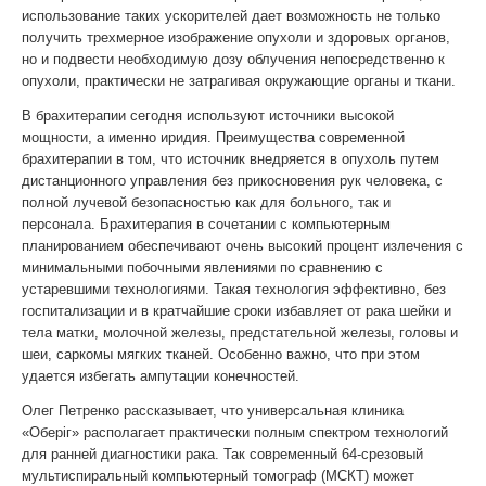
использование таких ускорителей дает возможность не только
получить трехмерное изображение опухоли и здоровых органов,
но и подвести необходимую дозу облучения непосредственно к
опухоли, практически не затрагивая окружающие органы и ткани.
В брахитерапии сегодня используют источники высокой
мощности, а именно иридия. Преимущества современной
брахитерапии в том, что источник внедряется в опухоль путем
дистанционного управления без прикосновения рук человека, с
полной лучевой безопасностью как для больного, так и
персонала. Брахитерапия в сочетании с компьютерным
планированием обеспечивают очень высокий процент излечения с
минимальными побочными явлениями по сравнению с
устаревшими технологиями. Такая технология эффективно, без
госпитализации и в кратчайшие сроки избавляет от рака шейки и
тела матки, молочной железы, предстательной железы, головы и
шеи, саркомы мягких тканей. Особенно важно, что при этом
удается избегать ампутации конечностей.
Олег Петренко рассказывает, что универсальная клиника
«Оберiг» располагает практически полным спектром технологий
для ранней диагностики рака. Так современный 64-срезовый
мультиспиральный компьютерный томограф (МСКТ) может