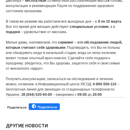
Джозефа –
бесплатный
10-минутный расслабляющий массаж головы,
консультация и рекомендации Пауля по поддержанию здорового
состояния организма.
В таком же режиме мы работаем все выходные дни –
с 8 по 10 марта
.
Все это время для женщин действуют
специальные условия
, а в
подарок
– удовольствие от массажа.
Милые дамы, напоминаем, что
скрининг – это обследование людей,
которые считают себя здоровыми
. Подтвердить, что Вы не больны
или обнаружить недуг в начальной стадии, когда он легко излечим,
может только опытный врач-онколог. Сделайте себе подарок к
празднику: убедитесь, что Вы здоровы, защитите себя и свою семью
от внезапного «вдруг».
Получить консультацию, записаться на обследование и лечение
можно, позвонив в Информационный центр ЛIСОД:
0-800-500-110
–
бесплатная линия для звонящих со стационарных телефонов по
Украине,
38 (044) 520-94-00
– ежедневно с
09:00
до
20:00
.
Поделиться
Поделиться
ДРУГИЕ НОВОСТИ