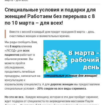
марта – для всех!
Специальные условия и подарки для
женщин! Работаем без перерыва с 8
по 10 марта – для всех!
Вместе с весной в каждый дом придет праздник 8 марта – день
счастливых женщин и внимательных мужчин.
Мы рады сообщить Вам,
что
8 марта
клиника
«ЛIСОД» для
всех
пациентов
работает в
обычном режиме. Вы
можете пройти
обследование,
продолжить лечебные
процедуры, записаться на
консультацию к
израильскому специалисту. А для
дорогих женщин
мы предоставляем
специальные условия –
20% скидки на все виды скрининга
.
Но это не все.
Каждую женщину, которая в эти дни пройдет скрининг,
ждет подарок от специалиста по аюрведическим массажам Пауля