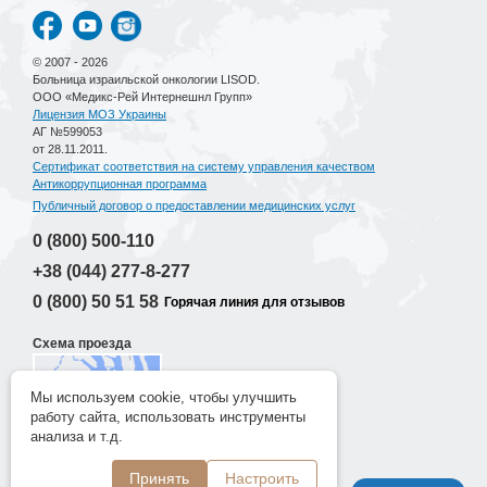
© 2007 - 2026
Больница израильской онкологии LISOD.
ООО «Медикс-Рей Интернешнл Групп»
Лицензия МОЗ Украины
АГ №599053
от 28.11.2011.
Сертификат соответствия на систему управления качеством
Антикоррупционная программа
Публичный договор о предоставлении медицинских услуг
0 (800)
500-110
+38 (044)
277-8-277
0 (800)
50 51 58
Горячая линия для отзывов
Схема проезда
Мы используем cookie, чтобы улучшить
работу сайта, использовать инструменты
Разработка сайта
анализа и т.д.
New Age Lab
Принять
Настроить