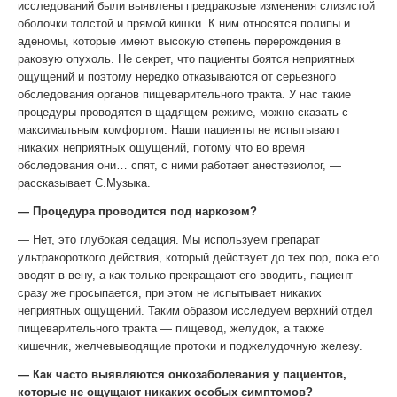
исследований были выявлены предраковые изменения слизистой
оболочки толстой и прямой кишки. К ним относятся полипы и
аденомы, которые имеют высокую степень перерождения в
раковую опухоль. Не секрет, что пациенты боятся неприятных
ощущений и поэтому нередко отказываются от серьезного
обследования органов пищеварительного тракта. У нас такие
процедуры проводятся в щадящем режиме, можно сказать с
максимальным комфортом. Наши пациенты не испытывают
никаких неприятных ощущений, потому что во время
обследования они… спят, с ними работает анестезиолог, —
рассказывает С.Музыка.
— Процедура проводится под наркозом?
— Нет, это глубокая седация. Мы используем препарат
ультракороткого действия, который действует до тех пор, пока его
вводят в вену, а как только прекращают его вводить, пациент
сразу же просыпается, при этом не испытывает никаких
неприятных ощущений. Таким образом исследуем верхний отдел
пищеварительного тракта — пищевод, желудок, а также
кишечник, желчевыводящие протоки и поджелудочную железу.
— Как часто выявляются онкозаболевания у пациентов,
которые не ощущают никаких особых симптомов?