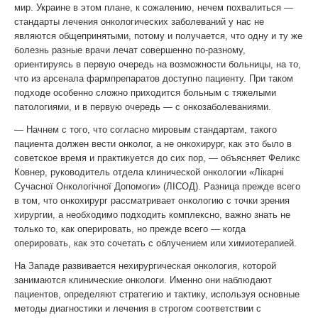
мир. Украине в этом плане, к сожалению, нечем похвалиться —
стандарты лечения онкологических заболеваний у нас не
являются общепринятыми, потому и получается, что одну и ту же
болезнь разные врачи лечат совершенно по-разному,
ориентируясь в первую очередь на возможности больницы, на то,
что из арсенала фармпрепаратов доступно пациенту. При таком
подходе особенно сложно приходится больным с тяжелыми
патологиями, и в первую очередь — с онкозаболеваниями.
— Начнем с того, что согласно мировым стандартам, такого
пациента должен вести онколог, а не онкохирург, как это было в
советское время и практикуется до сих пор, — объясняет Феликс
Ковнер, руководитель отдела клинической онкологии «Лікарні
Сучасної Онкологічної Допомоги» (ЛІСОД). Разница прежде всего
в том, что онкохирург рассматривает онкологию с точки зрения
хирургии, а необходимо подходить комплексно, важно знать не
только то, как оперировать, но прежде всего — когда
оперировать, как это сочетать с облучением или химиотерапией.
На Западе развивается нехирургическая онкология, которой
занимаются клинические онкологи. Именно они наблюдают
пациентов, определяют стратегию и тактику, используя основные
методы диагностики и лечения в строгом соответствии с