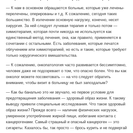
— К нам в основном обращаются больные, которые уже лечены-
перелечены, оперированы и т.д. К сожалению, сегодня таких
большинство. В излечении основную нагрузку, конечно, несет
хирургия. За ней следует лучевая терапия и только потом —
химиотерапия, которая почти никогда не используется как
единственный метод лечения, она, как правило, применяется в
сочетании с остальными. Есть заболевания, которые лечатся
облучением или химиотерапией, но есть и такие, которые требуют
только хирургического вмешательства.
— К сожалению, онкопатология часто развивается бессимптомно,
человек даже не подозревает о том, что опасно болен. Что вы как
онколог можете посоветовать — на что следует обратить
внимание, чтобы визит в больницу не был запоздалым?
— Как бы банально это ни звучало, но первое условие для
предотвращения заболевания — здоровый образ жизни. К такому
выводу привели специальные исследования. Что такое здоровый
образ жизни? Прежде всего — наличие физических нагрузок,
умеренное употребление жирной пищи, избегание контакта с
канцерогенами. Самый страшный и опасный канцероген — это
сигареты. Казалось бы, так просто — брось курить и не подвергай