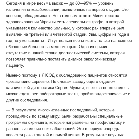
Сегодня в мире весьма высок — до 80—95% — уровень
излечения онкозаболеваний, выявленных на первой стадии. Это,
конечно, обнадеживает. Но в годовом отчете Министерства
здравоохранения Украины есть специальная графа, в которой
указывается количество больных, у которых рак впервые был
выявлен на третьей или четвертой стадии. Увы, цифры из года в
год не уменьшаются. И тут нельзя все списать только на позднее
обращение больных за медпомощью. Одна из причин —
отсутствие в нашей стране диагностической системы, которая
позволяет правильно поставить диагноз онкологическому
пациенту.
Именно поэтому в ЛІСОД к обследованию пациентов относятся
чрезвычайно серьезно. По словам заведующего отделом
клинической диагностики Сергея Музыки, всего за полдня здесь
можно сдать все лабораторные тесты, пройти эндоскопические и
другие обследования.
— В результате многочисленных исследований, которые
проводились по всему миру, были разработаны специальные
программы скрининга, которые направлены на профилактику и
раннее выявление онкозаболеваний. Это в первую очередь
касается рака толстой и прямой кишки. В результате научных