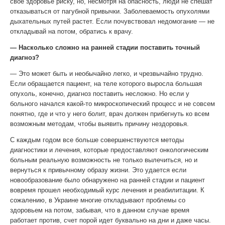
свое здоровье риску, но, несмотря на опасность, люди не спешат
отказываться от пагубной привычки. Заболеваемость опухолями
дыхательных путей растет. Если почувствовал недомогание — не
откладывай на потом, обратись к врачу.
— Насколько сложно на ранней стадии поставить точный
диагноз?
— Это может быть и необычайно легко, и чрезвычайно трудно.
Если обращается пациент, на теле которого выросла большая
опухоль, конечно, диагноз поставить несложно. Но если у
больного начался какой-то микроскопический процесс и не совсем
понятно, где и что у него болит, врач должен прибегнуть ко всем
возможным методам, чтобы выявить причину нездоровья.
С каждым годом все больше совершенствуются методы
диагностики и лечения, которые предоставляют онкологическим
больным реальную возможность не только вылечиться, но и
вернуться к привычному образу жизни. Это удается если
новообразование было обнаружено на ранней стадии и пациент
вовремя прошел необходимый курс лечения и реабилитации. К
сожалению, в Украине многие откладывают проблемы со
здоровьем на потом, забывая, что в данном случае время
работает против, счет порой идет буквально на дни и даже часы.