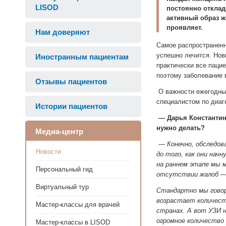
LISOD
постоянно отклад
активный образ ж
проявляет.
Нам доверяют
Самое распространен
успешно лечится. Нов
Иностранным пациентам
практически все пацие
поэтому заболевание 
Отзывы пациентов
О важности ежегодных
специалистом по диа
Истории пациентов
— Дарья Константин
нужно делать?
Медиа-центр
— Конечно, обследов
Новости
до того, как они нач
на раннем этапе мы 
Персональный гид
отсутствии жалоб — 
Виртуальный тур
Стандартно мы говор
возрастает количест
Мастер-классы для врачей
странах. А вот УЗИ н
огромное количество 
Мастер-классы в LISOD