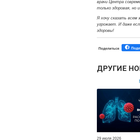
врачи Центра соврем
только здоровая, но и
Я хочу сказать всем
угрожает. И даже есл
здоровы!
Поде
Поделиться
ДРУГИЕ Н
Персонал
Мастер-классы дл
Почетн
Эфиры LISO
Наши п
29 июля 2026