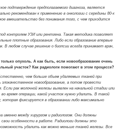
ское подтверждение предполагаемого диагноза, является
ьно рекомендован к применению в онкологии с середины 80-х
кое вмешательство без понимания того, с чем приходится
под контролем УЗИ или рентгена. Такая методика позволяет
льные плотные образования. Либо если образование впервые
. В любом случае решение о биопсии всегда принимает врач,
только опухоль. А как быть, если новообразование очень
ельный участок? Как радиологи помогают в этом процессе?
 Естественно, чем больше объем удаляемых тканей при
злокачественное новообразование, а потом провести
 Если рак молочной железы выявлен на начальной стадии или
во время операции, какой участок нужно удалить. В такой
, которая фиксируется в образовании либо максимально
та именно между хирургом и радиологом. Они должны
ь свои особенности в работе. Радиологи должны это
возможность удалить как можно меньше тканей железы. Все