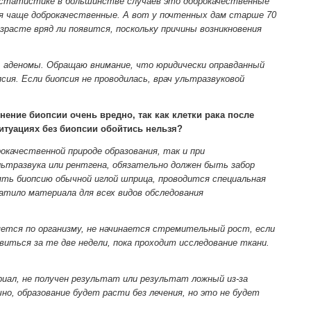
о статистике в большинстве случаев это доброкачественные
ния чаще доброкачественные. А вот у почтенных дам старше 70
расте вряд ли появится, поскольку причины возникновения
 аденомы. Обращаю внимание, что юридически оправданный
сия. Если биопсия не проводилась, врач ультразвуковой
ение биопсии очень вредно, так как клетки рака после
ситуациях без биопсии обойтись нельзя?
окачественной природе образования, так и при
льтразвука или рентгена, обязательно должен быть забор
зять биопсию обычной иглой шприца, проводится специальная
тило материала для всех видов обследования
яется по организму, не начинается стремительный рост, если
виться за те две недели, пока проходит исследование ткани.
риал, не получен результат или результат ложный из-за
но, образование будет расти без лечения, но это не будет