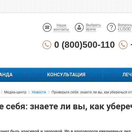
Выбрать
Вопрос
Наши
врача
к LISOD
контакты
0 (800)500-110
АНДА
КОНСУЛЬТАЦИЯ
ЛЕЧ
Медиа-центр
Новости
Проверьте себя: знаете ли вы, как уберечься 
 себя: знаете ли вы, как убер
очет быть красивой и здоровой. Но в круговороте ежедневных дел 