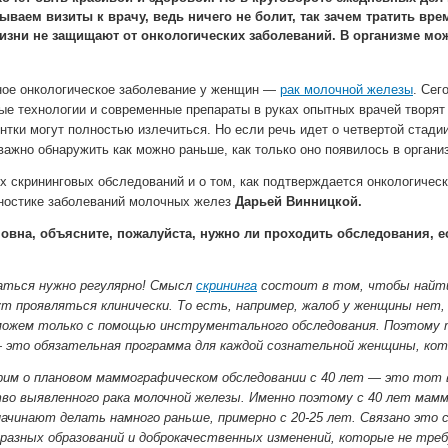
ываем визиты к врачу, ведь ничего не болит, так зачем тратить вр
изни не защищают от онкологических заболеваний. В организме мож
ное онкологическое заболевание у женщин —
рак молочной железы
. Сег
ые технологии и современные препараты в руках опытных врачей творят 
нтки могут полностью излечиться. Но если речь идет о четвертой стади
важно обнаружить как можно раньше, как только оно появилось в органи
 скрининговых обследований и о том, как подтверждается онкологическ
гностике заболеваний молочных желез
Дарьей Винницкой.
овна, объясните, пожалуйста, нужно ли проходить обследования, ес
аться нужно регулярно! Смысл
скрининга
состоит в том, чтобы найти
нут проявляться клинически. То есть, например, жалоб у женщины нет
можем только с помощью инструментального обследования. Поэтому т
это обязательная программа для каждой сознательной женщины, кото
им о плановом маммографическом обследовании с 40 лет — это тот в
во выявленного рака молочной железы. Именно поэтому с 40 лет мамм
ачинают делать намного раньше, примерно с 20-25 лет. Связано это 
разных образований и доброкачественных изменений, которые не тре