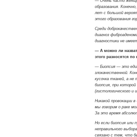
— Очень часто женщи
образования. Конечно
лет с большой вероя
этого образования го
Среди доброкачестве
диагноз фиброаденома
диагностики не имее
— А можно ли назват
этого разносятся по
—
Биопсия — это еди
злокачественной. Кон
кусочка тканей, а не
биопсия, при которой
(гистологического и 
Никакой провокации в
мы говорим о раке мо
За это время абсолют
Но если биопсия или 
неправильного выбора
связано с тем, что б