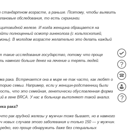
и стандартном возрасте, а раньше. Поэтому, чтобы выявить
лановые обследования, то есть скрининги.
 щитовидной железе. И когда женщина обращается на
йти полноценный осмотр гинеколога (с кольпоскопией,
рмоны). В молодом возрасте желательно это делать каждый
т такие исследования государство, потому что проще
ь намного больше денег на лечение и терять людей.
а рака. Встречается она в мире не так часто, как любят о
торию семьи. Например, если у женщин-родственниц были
тность, что это семейная, генетически обусловленная форма
й в гене BRCA. У нас в больнице выполняют такой анализ.
ика рака?
что рак грудной железы у мужчин тоже бывает, но в намного
 новых случаев этого заболевания и только 150 — у мужчин.
 редко, его проще обнаружить даже без специальных