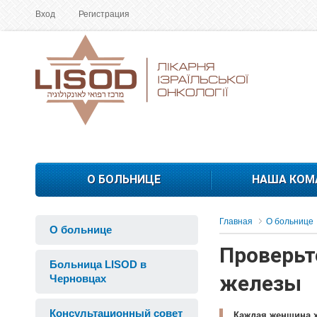
Вход
Регистрация
О БОЛЬНИЦЕ
НАША КОМ
Главная
О больнице
О больнице
Проверьте
Больница LISOD в
железы
Черновцах
Консультационный совет
Каждая женщина х