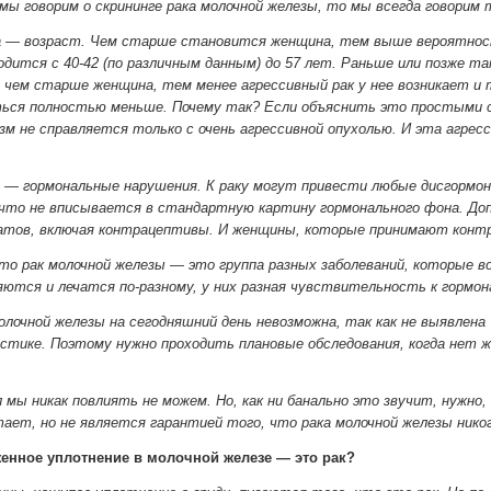
 мы говорим о скрининге рака молочной железы, то мы всегда говорим 
 — возраст. Чем старше становится женщина, тем выше вероятност
дится с 40-42 (по различным данным) до 57 лет. Раньше или позже та
чем старше женщина, тем менее агрессивный рак у нее возникает и 
ься полностью меньше. Почему так? Если объяснить это простыми сл
зм не справляется только с очень агрессивной опухолью. И эта агре
 — гормональные нарушения. К раку могут привести любые дисгормон
что не вписывается в стандартную картину гормонального фона. Д
атов, включая контрацептивы. И женщины, которые принимают конт
то рак молочной железы — это группа разных заболеваний, которые в
яются и лечатся по-разному, у них разная чувствительность к гормон
лочной железы на сегодняшний день невозможна, так как не выявлена 
стике. Поэтому нужно проходить плановые обследования, когда нет жа
л мы никак повлиять не можем. Но, как ни банально это звучит, нужно
ет, но не является гарантией того, что рака молочной железы никог
енное уплотнение в молочной железе — это рак?