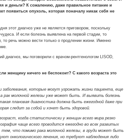
емя и деньги? К сожалению, даже правильное питание и
ет появиться опухоль, которая поначалу никак себя не
одня этот диагноз уже не является приговором, поскольку
чудеса. И если болезнь выявлена на первой стадии, то
и, то речь можно вести только о продлении жизни. Именно
зме.
ий диагноз, мы поговорили с врачом-рентгенологом LISOD,
ли женщину ничего не беспокоит? С какого возраста это
 заболевания, которые могут угрожать жизни пациента, еще
, а рак молочной железы уже может быть. И выявить болезнь
акая плановая диагностика должна быть ежегодной даже при
рая следит за собой и хочет быть здоровой.
озраст, когда статистически у женщин всего мира резко
ография чаще всего проводится ежегодно во всех развитых
с тем, что помимо рака молочной железы, в груди может быть
буют онкологического лечения, но требуют наблюдения либо