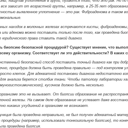
ны, нащупав уплотнение в груди, пугаются того, что это рак. Но п
, все зависит от возрастной группы, например, в 25-35 лет образова
тностью выявленное уплотнение — это рак. Фиброаденома в таком воз
рмональные.
нных находок в молочных железах встречаются кисты, фиброаденомы,
 или аденома можно поставить только после того, как проведена биоп
т юридического права ставить такой диагноз.
ь биопсию безопасной процедурой? Существует мнение, что выполн
 всему организму. Соответствует ли это действительности? В каких 
нственный безопасный способ поставить точный диагноз как при добр
ечно, процедура должна быть проведена правильно — под контролем у
 просто клеток. Для адекватной постановки диагноза недостаточно в
 для анализа берется столбик ткани.
Чтобы патологу лаборатории хва
имуногистохимического), кусочков должно быть несколько.
 организме это не вызывает. От биопсии образование не распростран
лочной железы. На самом деле образование не успевает даже восстано
но никаких ухудшений в организме не возникает.
пункция была проведена неправильно, не был получен адекватный мате
 процедуры (например, использовали тонкоигольную биопсию), то конеч
ыла проведена биопсия.