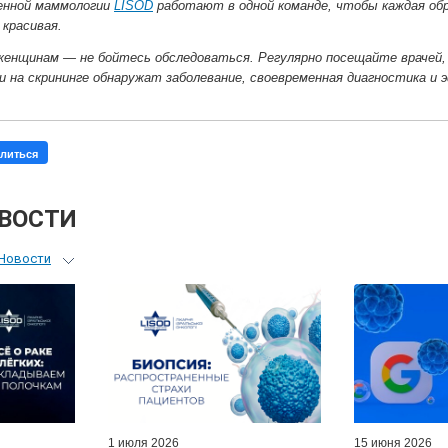
енной маммологии
LISOD
работают в одной команде, чтобы каждая обр
 красивая.
 женщинам — не бойтесь обследоваться. Регулярно посещайте врачей,
и на скрининге обнаружат заболевание, своевременная диагностика и
литься
ОВОСТИ
Новости
ьный гид
я врачей
ые гости
D-онлайн
артнеры
1 июля 2026
15 июня 2026