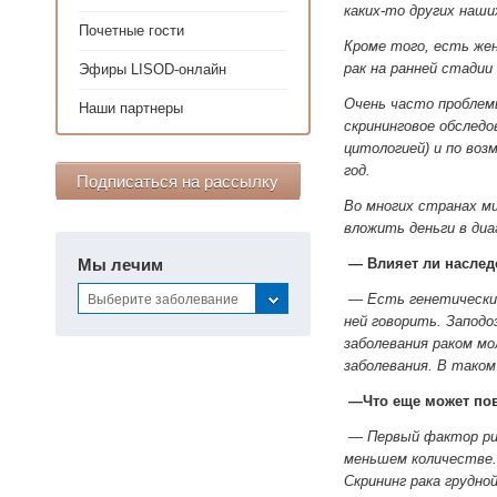
каких-то других наши
Почетные гости
Кроме того, есть же
рак на ранней стадии
Эфиры LISOD-онлайн
Очень часто проблемы
Наши партнеры
скрининговое обследо
цитологией) и по воз
год.
Подписаться на рассылку
Во многих странах м
вложить деньги в диа
Мы лечим
— Влияет ли наслед
— Есть генетически 
Выберите заболевание
ней говорить. Запод
заболевания раком мо
заболевания. В таком
—Что еще может пов
— Первый фактор рис
меньшем количестве. 
Скрининг рака грудно