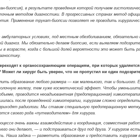
ан-биопсия), в результате проведения которой получаем гистологиче
точным методом диагностики. В прогрессивных странах метод официал
етия. Применение трукат-биопсии позволяет не проводить хирургичес
в амбулаторных условиях, под местным обезболиванием, обязательно 
й диагноз. Мы обязательно делаем биопсию, если выявляем подозрите
 в возрасте, когда с большой долей вероятности это может быть рак
агностику.
ереходят к органосохраняющим операциям, при которых удаляется 
 Может ли хирург быть уверен, что не пропустил ни один подозрит
лить образование любого размера — как маленького, так и большого.
олочную железу, тем хуже косметический эффект. Чтобы уменьшить 
бъеме, проводится неоадъювантная (предоперационная) химиотерапия.
шилась после проведенной химиотерапии, хирургам сложно определить 
приходят радиологи. Мы ставим специальную предоперационную метку
яется своего рода «путеводителем» для хирурга.
роцессе очень важны взаимодействие и координация, совместная рабо
чего они делают, — и подстраиваться друг под друга. У хирургов ест
ь. Наша задача — разметить образование и предоставить хирургам 