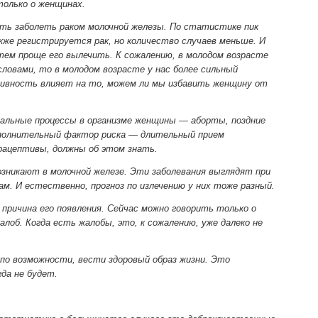
только о женщинах.
ь заболеть раком молочной железы. По статистике пик
кже регистрируется рак, но количество случаев меньше. И
тем проще его вылечить. К сожалению, в молодом возрасте
овами, то в молодом возрасте у нас более сильный
ссивность влияет на то, можем ли мы избавить женщину от
альные процессы в организме женщины — аборты, поздние
ополнительный фактор риска — длительный прием
рацептивы, должны об этом знать.
озникают в молочной железе. Эти заболевания выглядят при
ам. И естественно, прогноз по излечению у них тоже разный.
причина его появления. Сейчас можно говорить только о
лоб. Когда есть жалобы, это, к сожалению, уже далеко не
, по возможности, вести здоровый образ жизни. Это
да не будет.