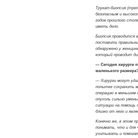
Трукат-биопсия (треп
безопасным и высоко
годов прошлого стол
иметь дело.
Биопсия проводится 
поставить правильны
обнаружено у женщины
который проводит ди
— Сегодня хирурги п
маленького размера?
— Хирурги могут уда
попытке сохранить м
операцию в меньшем о
опухоль сильно умень
ситуации на помощь 
близко от него и явл
Конечно же, в этом п
понимать, что и для 
учитывать и помогат