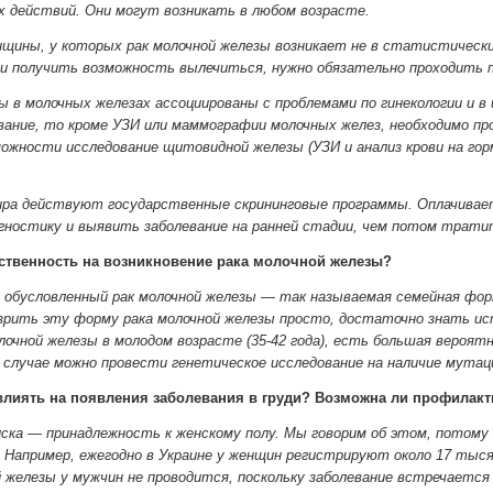
х действий. Они могут возникать в любом возрасте.
нщины, у которых рак молочной железы возникает не в статистическ
 и получить возможность вылечиться, нужно обязательно проходить п
 в молочных железах ассоциированы с проблемами по гинекологии и в
вание, то кроме УЗИ или маммографии молочных желез, необходимо про
можности исследование щитовидной железы (УЗИ и анализ крови на го
ира действуют государственные скрининговые программы. Оплачивае
гностику и выявить заболевание на ранней стадии, чем потом тратит
ственность на возникновение рака молочной железы?
обусловленный рак молочной железы — так называемая семейная форм
озрить эту форму рака молочной железы просто, достаточно знать ис
лочной железы в молодом возрасте (35-42 года), есть большая вероя
 случае можно провести генетическое исследование на наличие мутаци
лиять на появления заболевания в груди? Возможна ли профилакт
ка — принадлежность к женскому полу. Мы говорим об этом, потому 
Например, ежегодно в Украине у женщин регистрируют около 17 тысяч
й железы у мужчин не проводится, поскольку заболевание встречается