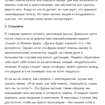
лучше помочь купить или порезать овощи, дав ему возможность
принять участие в приготовлении, чем абсолютно все сделать
вместо него. Когда он что-то делает, он чувствует, что приносит
своеобразную пользу. Из таких мелких вещей и складывается
чувство, что человек свою жизнь контролирует.
3. Слушайте.
В социуме принято отгонять негативные мысли. Довольно часто
после стресса из-за диагностики онкозаболевания пациент
слышит от близких фразу: «Да все будет хорошо!» (т.е. «Не
волнуйся»). Однако если эта фраза может помочь какому-то
незначительному количеству людей, на самом деле в
большинстве случаев она вносит дистанцию. Пациент объективно
чувствует себя плохо из-за негативных эмоций, изнурительного
лечения. И когда слышит такую отговорку, может сделать вывод,
что родные его не понимают или не хотят общаться.
Если вы не знаете, как говорить с онкопациентом, лучше ему
сказать прямо: «Я не знаю, как тебе помочь, пожалуйста, скажи,
чего бы ты хотел?». Эта фраза честная, таким образом, мы
показываем свое желание и готовность помочь. И пациент может
выразить свои ожидания и пожелания. В некоторых случаях ему
достаточно, чтобы вы просто были рядом – без лишних слов и