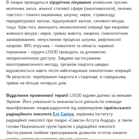
В лікарні проводиться
хірургічне лікування
злоякісних пухлин:
молочних залоз, жіночої статевої сфери (онкогінекологія), печінки,
товстого і тонкого кишківника, шлунку, нирок, стравоходу,
передміхурової залози, підшлункової залози, сечового міхура,
тощо. Крім того, виконують
неонкологічної операції
при хворобах
жовчного міхура і нирок, грижах живота, ожирінні, гінекологічних
захворюваннях, непухлинних процесах шлунка, рефлюксної
хвороби. 99% втручань – гінекологія та область черевної
порожнини – хірурги LISOD проводять за допомогою
лапароскопічного
доступу. Завдяки застосуванню
малотравматичного методу, організм пацієнта швидко
відновлюється навіть після найскладніших онкологічних операцій.
Як результат, перебування пацієнта в стаціонарі, в середньому,
триває не більше чотирьох днів.
Відділення променевої терапії
LISOD відоме далеко за межами
України. Його унікальність визначається діяльністю команди
кваліфікованих лікарів-радіологів під керівництвом
ізраїльського
радіаційного онколога
Елі Сапіра
, керівника Інституту
радіаційної онкології при лікарні «Самсон Ассута Ашдод», а також
голови Національної групи Ізраїлю з радіаційної онкології.
Застосування лінійних прискорювачів дозволяє істотно знизити
ступінь ураження здорових органів і тканин.