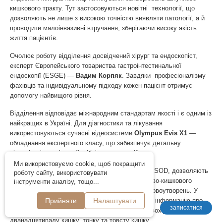
кишкового тракту. Тут застосовуються новітні технології, що
дозволяють не лише з високою точністю виявляти патології, а й
проводити малоінвазивні втручання, зберігаючи високу якість
життя пацієнтів.
Очолює роботу відділення досвідчений хірург та ендоскопіст,
експерт Європейського товариства гастроінтестинальної
ендоскопії (ESGE) —
Вадим Корпяк
. Завдяки професіоналізму
фахівців та індивідуальному підходу кожен пацієнт отримує
допомогу найвищого рівня.
Відділення відповідає міжнародним стандартам якості і є одним із
найкращих в Україні. Для діагностики та лікування
використовуються сучасні відеосистеми
Olympus Evis X1
—
обладнання експертного класу, що забезпечує детальну
візуалізацію навіть найдрібніших патологій.
Ми використовуємо cookie, щоб покращити
Ендоскопічні дослідження, які проводяться у LISOD, дозволяють
роботу сайту, використовувати
виявляти широкий спектр захворювань шлунково-кишкового
інструменти аналізу, тощо...
тракту: від запальних процесів до злоякісних новоутворень. У
процесі обстеження лікарі отримують детальну інформацію про
Прийняти
Налаштувати
записатися
стан органів травної системи, включаючи стравохід, шлунок,
дванадцятипалу кишку, тонку та товсту кишку.