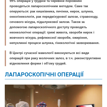
99% операцій у грудній та черевній порожнині
проводяться лапароскопічним методом. Саме так
оперуються: рак кишківника, печінки, нирок, шлунка,
онкогінекологія, рак передміхурової залози, стравоходу,
сечового міхура, підшлункової залози. Також за
допомогою лапароскопічного доступу проводять
неонкологічні операції: грижі живота, хвороби нирок і
жовчного міхура, рефлюксної хвороби, ожиріння,
непухлинні процеси шлунка, гінекологічні захворювання.
В Центрі сучасної мамології виконуються всі види
операцій при раку молочних залоз, в т.ч. реконструктивне
відновлення форми і об'єму грудей.
ЛАПАРОСКОПІЧНІ ОПЕРАЦІЇ