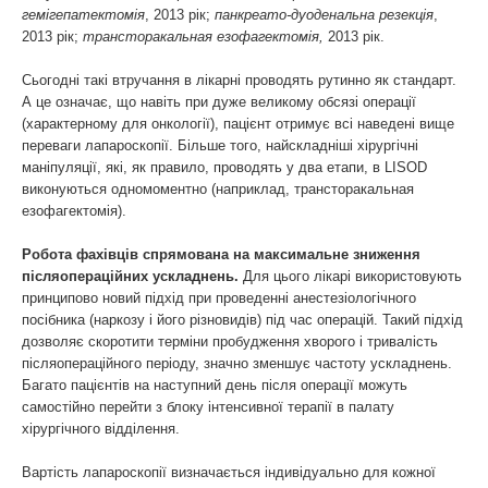
гемігепатектомія
, 2013 рік;
панкреато-дуоденальна резекція
,
2013 рік;
трансторакальная езофагектомія,
2013 рік.
Сьогодні такі втручання в лікарні проводять рутинно як стандарт.
А це означає, що навіть при дуже великому обсязі операції
(характерному для онкології), пацієнт отримує всі наведені вище
переваги лапароскопії. Більше того, найскладніші хірургічні
маніпуляції, які, як правило, проводять у два етапи, в LISOD
виконуються одномоментно (наприклад, трансторакальная
езофагектомія).
Робота фахівців спрямована на максимальне зниження
післяопераційних ускладнень.
Для цього лікарі використовують
принципово новий підхід при проведенні анестезіологічного
посібника (наркозу і його різновидів) під час операцій. Такий підхід
дозволяє скоротити терміни пробудження хворого і тривалість
післяопераційного періоду, значно зменшує частоту ускладнень.
Багато пацієнтів на наступний день після операції можуть
самостійно перейти з блоку інтенсивної терапії в палату
хірургічного відділення.
Вартість лапароскопії визначається індивідуально для кожної