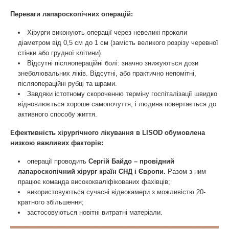
Переваги лапароскопічних операцій:
Хірурги виконують операції через невеликі проколи
діаметром від 0,5 см до 1 см (замість великого розрізу черевної
стінки або грудної клітини).
Відсутні післяопераційні болі: значно знижуються дози
знеболювальних ліків. Відсутні, або практично непомітні,
післяопераційні рубці та шрами.
Завдяки істотному скороченню терміну госпіталізації швидко
відновлюється хороше самопочуття, і людина повертається до
активного способу життя.
Ефективність хірургічного лікування в LISOD обумовлена
низкою важливих факторів:
операції проводить
Сергій Байдо – провідний
лапароскопічний хірург країн СНД і Європи.
Разом з ним
працює команда висококваліфікованих фахівців;
використовуються сучасні відеокамери з можливістю 20-
кратного збільшення;
застосовуються новітні витратні матеріали.