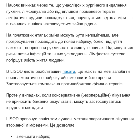
Набряк виникає через те, що унаслідок хірургічного видалення
пухлин, лімфовузлів або під впливом променевої терапії
лімфатичні судини пошкоджуються, порушується відтік лімфи — і
в тканинах кінцівок накопичується зайва рідина.
На початкових етапах зміни можуть бути непомітними, але
прогресування призводить до появи набряку, болю, відчуття
важкості, погіршення рухливості та змін у тканинах. Підвищується
ризик появи інфекцій та інших ускладнень. Лімфостаз суттєво
погіршує якість життя людини.
В LISOD діють реабілітаційні
пакети
, що мають на меті запобігти
появі лімфатичного набряку або зменшити його прояви.
Застосовується комплексна протинабрякова фізична терапія.
Проте у випадках, коли консервативне (безопераційне) лікування
не приносить бажаних результатів, можуть застосовуватись
хірургічні методики.
LISOD пропонує пацієнтам сучасні методи оперативного лікування
вторинної лімфедеми. Це дозволяє:
зменшити набряк;