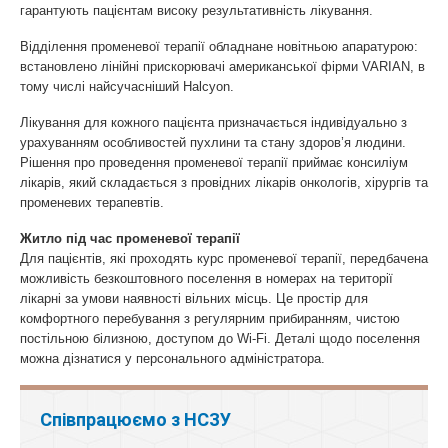
гарантують пацієнтам високу результативність лікування.
Відділення променевої терапії обладнане новітньою апаратурою:
встановлено лінійні прискорювачі американської фірми VARIAN, в
тому числі найсучасніший Halcyon.
Лікування для кожного пацієнта призначається індивідуально з
урахуванням особливостей пухлини та стану здоров’я людини.
Рішення про проведення променевої терапії приймає консиліум
лікарів, який складається з провідних лікарів онкологів, хірургів та
променевих терапевтів.
Житло під час променевої терапії
Для пацієнтів, які проходять курс променевої терапії, передбачена
можливість безкоштовного поселення в номерах на території
лікарні за умови наявності вільних місць. Це простір для
комфортного перебування з регулярним прибиранням, чистою
постільною білизною, доступом до Wi-Fi. Деталі щодо поселення
можна дізнатися у персонального адміністратора.
Співпрацюємо з НСЗУ