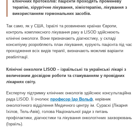
клінічних протоколів: пацієнти проходять променеву
терапію, хірургічне лікування, хіміотерапію, лікування з
використанням гормональних засобів.
Так само, як у США, Ізраїлі та розвинених країнах Європи,
контроль комплексного лікування раку в LISOD здійснюють
клінічні онкологи. Вони призначають діагностику, у складі
консиліуму розробляють план лікування, курують пацієнта під час
проходження всіх видів терапії, визначають можливі варіанти
реабілітації.
Клінічні онкологи LISOD – ізраїльські та українські лікарі з
величезним досвідом роботи та стажуванням у провідних
лікарнях світу.
Експертну підтримку клінічних онкологів здійснює консультаційна
рада LISOD. Її очолює
професор Ідо Вольф
, керівник
онкологічного відділення Медичного центру ім. Сураскі (Лікарня
Іхілов, Тель-Авів), голова Національної ради з питань
профілактики, діагностики та лікування онкологічних захворювань
(Ізраїль).