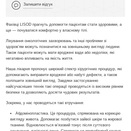
Залишити відгук
Фахівці LISOD прагнуть допомогти пацієнтам стати здоровими, а
ще — почуватися комфортно у власному тілі.
Лікування онкологічних захворювань та інші проблеми зі
здоров’ям можуть позначитися на зовнішньому вигляді людини.
Також пацієнти можуть мати вроджені вади або недоліки, які
негативно впливають на якість життя.
Наша лікарня пропонує широкий спектр хірургічних процедур, які
допомагають виправити вроджені або набуті дефекти, а також
поліпшити зовнішній вигляд. Завдяки застосуванню
найсучасніших технік такі операції проводяться із високим рівнем
безпеки та дозволяють досягти чудових результатів.
Зокрема, у нас проводяться такі втручання:
Абдомінопластика. Це процедура, спрямована на корекцію
вигляду живота. Допомагає позбутися зайвої шкіри та жирової
тканини. Відновлюється м’язовий тонус після суттєвого
схуднення, вагітності тощо. Створюється привабливий контур