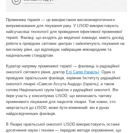
Променева терапія — це використання високоенергетичного
випромінювання для лікування раку. У LISOD використовують
найсучасніші технології для проведення ефективної променевої
терапії. Фахівці, що входять до медичної команди, мають досвід
роботи в провідних світових центрах і забезпечують лікування на
високому рівні, що відповідає найкращим міжнародним та
національним стандартам.
Куратор напряму променевої терапії — фахівець із радіаційної
онкології світового рівня, доктор
Елі Сапір (Ізраїль)
. Один із
провідних ізраїльських фахівців, керівник Інституту радіаційної
онкології лікарні «Самсон Ассута Ашдод» (Ізраїль), а також
голова Національної групи Ізраїлю з радіаційної онкології. Він
бере участь у консиліумах LISOD, що визначають тактику
променевого лікування для пацієнтів лікарні. Тож кожен, хто
звертається до LISOD, може бути впевнений: він в руках
найдосвідченіших фахівців.
В Лікарні ізраїльської онкології LISOD використовують останні
досягнення науки і техніки — передові методи опромінення, що