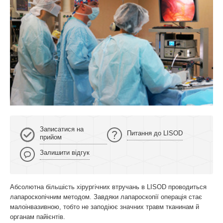
Записатися на
Питання до LISOD
прийом
Залишити відгук
Абсолютна більшість хірургічних втручань в LISOD проводиться
лапароскопічним методом. Завдяки лапароскопії операція стає
малоінвазивною, тобто не заподіює значних травм тканинам й
органам пайієнтів.