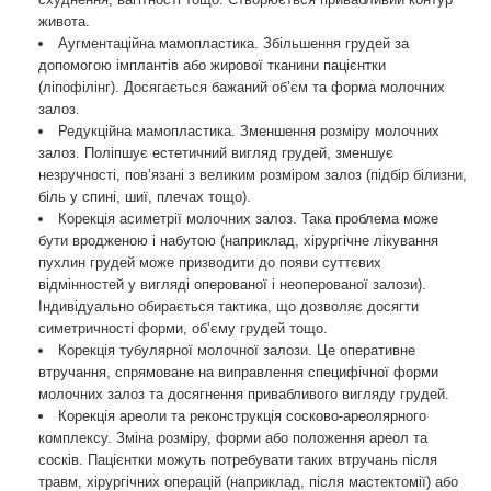
живота.
Аугментаційна мамопластика. Збільшення грудей за
допомогою імплантів або жирової тканини пацієнтки
(ліпофілінг). Досягається бажаний об’єм та форма молочних
залоз.
Редукційна мамопластика. Зменшення розміру молочних
залоз. Поліпшує естетичний вигляд грудей, зменшує
незручності, пов’язані з великим розміром залоз (підбір білизни,
біль у спині, шиї, плечах тощо).
Корекція асиметрії молочних залоз. Така проблема може
бути вродженою і набутою (наприклад, хірургічне лікування
пухлин грудей може призводити до появи суттєвих
відмінностей у вигляді оперованої і неоперованої залози).
Індивідуально обирається тактика, що дозволяє досягти
симетричності форми, об’єму грудей тощо.
Корекція тубулярної молочної залози. Це оперативне
втручання, спрямоване на виправлення специфічної форми
молочних залоз та досягнення привабливого вигляду грудей.
Корекція ареоли та реконструкція сосково-ареолярного
комплексу. Зміна розміру, форми або положення ареол та
сосків. Пацієнтки можуть потребувати таких втручань після
травм, хірургічних операцій (наприклад, після мастектомії) або