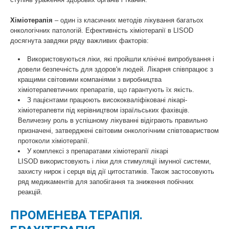
Хіміотерапія
– один із класичних методів лікування багатьох
онкологічних патологій. Ефективність хіміотерапії в LISOD
досягнута завдяки ряду важливих факторів:
Використовуються ліки, які пройшли клінічні випробування і
довели безпечність для здоров'я людей. Лікарня співпрацює з
кращими світовими компаніями з виробництва
хіміотерапевтичних препаратів, що гарантують їх якість.
З пацієнтами працюють висококваліфіковані лікарі-
хіміотерапевти під керівництвом ізраїльських фахівців.
Величезну роль в успішному лікуванні відіграють правильно
призначені, затверджені світовим онкологічним співтовариством
протоколи хіміотерапії.
У комплексі з препаратами хіміотерапії лікарі
LISOD використовують і ліки для стимуляції імунної системи,
захисту нирок і серця від дії цитостатиків. Також застосовують
ряд медикаментів для запобігання та зниження побічних
реакцій.
ПРОМЕНЕВА ТЕРАПІЯ.