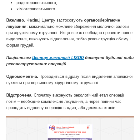
радіотерапевтичного;
хіміотерапевтичного.
Важливо.
Фахівці Центру застосовують
органозберігаюче
лікування
: максимально можливе збереження молочної залози
при хірургічному втручанні. Якщо все ж необхідно провести повне
видалення, виконують відновлення, тобто реконструкцію об'єму і
форми грудей.
Пацієнткам
Центру мамології LISOD
доступні будь-які види
реконструктивних операцій.
Одномоментна.
Проводиться відразу після видалення злоякісної
пухлини при первинному хірургічному втручанні.
Відстрочена.
Спочатку виконують онкологічний етап операції,
потім – необхідне комплексне лікування, а через певний час
проводять відновну операцію в один, або декілька етапів.