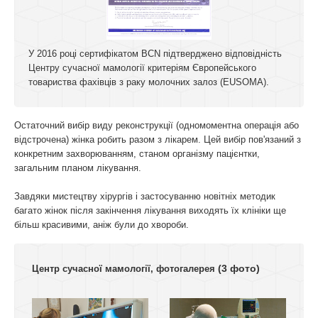
У 2016 році сертифікатом BCN підтверджено відповідність
Центру сучасної мамології критеріям Європейського
товариства фахівців з раку молочних залоз (EUSOMA).
Остаточний вибір виду реконструкції (одномоментна операція або
відстрочена) жінка робить разом з лікарем. Цей вибір пов'язаний з
конкретним захворюванням, станом організму пацієнтки,
загальним планом лікування.
Завдяки мистецтву хірургів і застосуванню новітніх методик
багато жінок після закінчення лікування виходять їх клініки ще
більш красивими, аніж були до хвороби.
(3 фото)
Центр сучасної мамології, фотогалерея