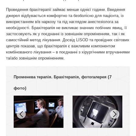
Проведення брахітерапії займає менше однієї години. Введення
джерел відбувається комфортно та безболісно для пацієнта, із
використанням в/в наркозу та під наглядом анестезіолога за
необхідності. Брахітерапія не викликає значних побічних явищ, її
застосовують як у поєднанні із зовнішнім опроміненням, так і як
самостійний метод лікування. Досвід LISOD та провідних світових
центрів показав, що брахітерапія є важливим компонентом
комбінованого лікування – в поєднанні з хірургічними втручаннями
та/або зовнішнім опроміненням.
(7
Променева терапія. Брахітерапія, фотогалерея
фото)