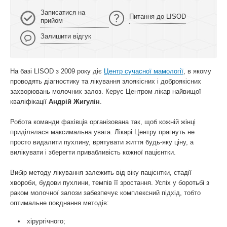
Записатися на
Питання до LISOD
прийом
Залишити відгук
На базі LISOD з 2009 року діє
Центр сучасної мамології
, в якому
проводять діагностику та лікування злоякісних і доброякісних
захворювань молочних залоз. Керує Центром лікар найвищої
кваліфікації
Андрій Жигулін
.
Робота команди фахівців організована так, щоб кожній жінці
приділялася максимальна увага. Лікарі Центру прагнуть не
просто видалити пухлину, врятувати життя будь-яку ціну, а
вилікувати і зберегти привабливість кожної пацієнтки.
Вибір методу лікування залежить від віку пацієнтки, стадії
хвороби, будови пухлини, темпів її зростання. Успіх у боротьбі з
раком молочної залози забезпечує комплексний підхід, тобто
оптимальне поєднання методів:
хірургічного;