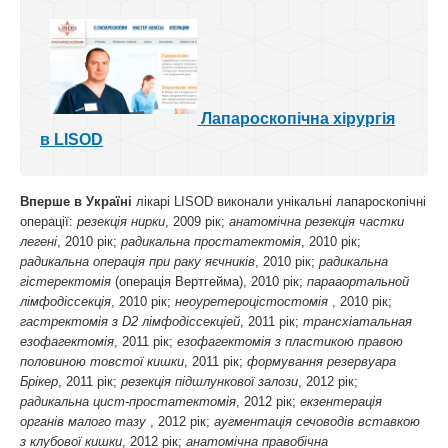
Лапароскопічна хірургія
в LISOD
Вперше в Україні
лікарі LISOD виконали унікальні лапароскопічні
операції:
резекція нирки
, 2009 рік;
анатомічна резекція частки
легені
, 2010 рік;
радикальна простатектомія
, 2010 рік;
радикальна операція при раку яєчників
, 2010 рік;
радикальна
гістеректомія
(операція Вертгейма), 2010 рік;
парааортальной
лімфодіссекція
, 2010 рік;
неоуретероцістостомія
, 2010 рік;
гастректомія з D2 лімфодіссекціей
, 2011 рік;
трансхіатальная
езофагектомія
, 2011 рік;
езофагектомія з пластикою правою
половиною товстої кишки
, 2011 рік;
формування резервуара
Брікер
, 2011 рік;
резекція підшлункової залози
, 2012 рік;
радикальна цист-простатектомія
, 2012 рік;
екзентерація
органів малого тазу
, 2012 рік;
аугментація сечоводів вставкою
з клубової кишки
, 2012 рік;
анатомічна правобічна