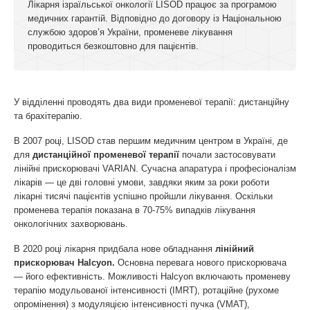
Лікарня ізраїльської онкології LISOD працює за програмою
медичних гарантій. Відповідно до договору із Національною
службою здоров’я України, променеве лікування
проводиться безкоштовно для пацієнтів.
У відділенні проводять два види променевої терапії: дистанційну
та брахітерапію.
В 2007 році, LISOD став першим медичним центром в Україні, де
для
дистанційної променевої терапії
почали застосовувати
лінійні прискорювачі VARIAN. Сучасна апаратура і професіоналізм
лікарів — це дві головні умови, завдяки яким за роки роботи
лікарні тисячі пацієнтів успішно пройшли лікування. Оскільки
променева терапія показана
в 70-75% випадків лікування
онкологічних захворювань.
В 2020 році лікарня придбала нове обладнання
лінійний
прискорювач Halcyon.
Основна перевага нового прискорювача
— його ефективність. Можливості Halcyon включають променеву
терапію модульованої інтенсивності (IMRT), ротаційне (рухоме
опромінення) з модуляцією інтенсивності пучка (VMAT),