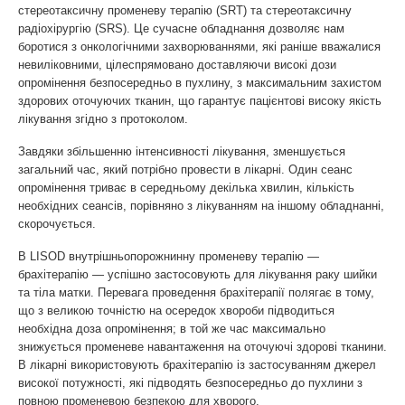
стереотаксичну променеву терапію (SRT) та стереотаксичну
радіохірургію (SRS). Це сучасне обладнання дозволяє нам
боротися з онкологічними захворюваннями, які раніше вважалися
невиліковними, цілеспрямовано доставляючи високі дози
опромінення безпосередньо в пухлину, з максимальним захистом
здорових оточуючих тканин, що гарантує пацієнтові високу якість
лікування згідно з протоколом.
Завдяки збільшенню інтенсивності лікування, зменшується
загальний час, який потрібно провести в лікарні. Один сеанс
опромінення триває в середньому декілька хвилин, кількість
необхідних сеансів, порівняно з лікуванням на іншому обладнанні,
скорочується.
В LISOD внутрішньопорожнинну променеву терапію —
брахітерапію — успішно застосовують для лікування раку шийки
та тіла матки. Перевага проведення брахітерапії полягає в тому,
що з великою точністю на осередок хвороби підводиться
необхідна доза опромінення; в той же час максимально
знижується променеве навантаження на оточуючі здорові тканини.
В лікарні використовують брахітерапію із застосуванням джерел
високої потужності, які підводять безпосередньо до пухлини з
повною променевою безпекою для хворого.