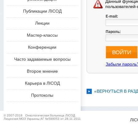
Данный функцио
пользователей-
Публикации ЛІСОД
E-mail:
Лекции
Пароль:
Мастер-классы
Конференции
ВОЙТИ
Часто задаваемые вопросы
Забыли пароль
Второе мнение
Карьера в ЛІСОД
«ВЕРНУТЬСЯ В РАЗ
Протоколы
© 2007-2019
Онкологическая больница ЛІСОД
Лицензия МОЗ Украины АГ №599053 от 28.11.2011
ЛІС