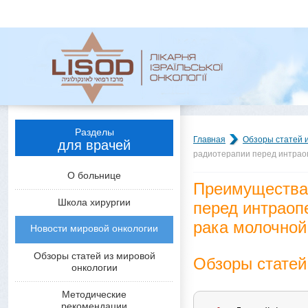
Разделы
Главная
Обзоры статей 
для врачей
радиотерапии перед интрао
О больнице
Преимущества
Школа хирургии
перед интраоп
рака молочной
Новости мировой онкологии
Обзоры статей из мировой
Обзоры статей
онкологии
Методические
рекомендации