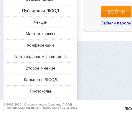
Публикации ЛІСОД
ВОЙТИ
Лекции
Забыли пароль
Мастер-классы
Конференции
Часто задаваемые вопросы
Второе мнение
Карьера в ЛІСОД
Протоколы
© 2007-2019
Онкологическая больница ЛІСОД
Лицензия МОЗ Украины АГ №599053 от 28.11.2011
ЛІС