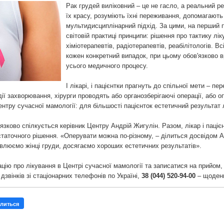
Рак грудей виліковний – це не гасло, а реальний ре
їх красу, розуміють їхні переживання, допомагають
мультидисциплінарний підхід. За цими, на перший п
світовій практиці принципи: рішення про тактику лі
хіміотерапевтів, радіотерапевтів, реабілітологів. В
кожен конкретний випадок, при цьому обов'язково в
усього медичного процесу.
І лікарі, і пацієнтки прагнуть до спільної мети – пе
дії захворювання, хірурги проводять або органозберігаючі операції, або 
нтру сучасної мамології: для більшості пацієнток естетичний результат л
язково спілкується керівник Центру Андрій Жигулін. Разом, лікар і паціє
таточного рішення. «Оперувати можна по-різному, – ділиться досвідом 
овлюємо жінці груди, досягаємо хороших естетичних результатів».
ію про лікування в Центрі сучасної мамології та записатися на прийом,
дзвінків зі стаціонарних телефонів по Україні,
38 (044) 520-94-00
– щоде
литься