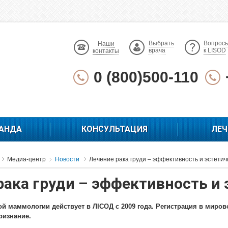
Выбрать
Вопрос
Наши
врача
к LISOD
контакты
0 (800)500-110
АНДА
КОНСУЛЬТАЦИЯ
ЛЕЧ
Медиа-центр
Новости
Лечение рака груди – эффективность и эстетич
рака груди – эффективность и 
й маммологии действует в ЛICОД с 2009 года. Регистрация в мирово
ризнание.