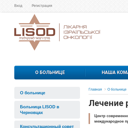
Вход
Регистрация
О БОЛЬНИЦЕ
НАША КОМ
Главная
О больнице
О больнице
Лечение 
Больница LISOD в
Черновцах
Центр современно
международное п
Консультационный совет