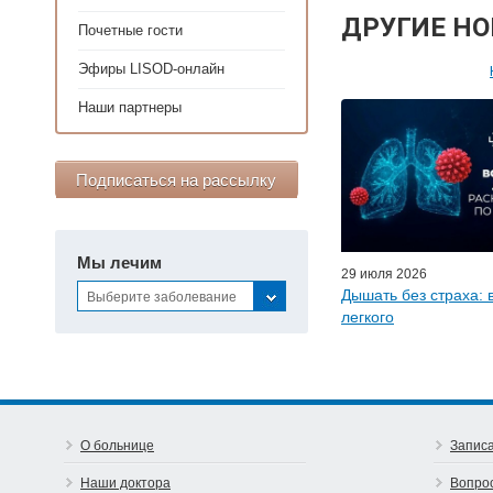
ДРУГИЕ Н
Почетные гости
Эфиры LISOD-онлайн
Персонал
Наши партнеры
Мастер-классы дл
Почетн
Подписаться на рассылку
Эфиры LISO
Наши п
Мы лечим
29 июля 2026
Дышать без страха: 
Выберите заболевание
легкого
О больнице
Записа
Наши доктора
Вопро