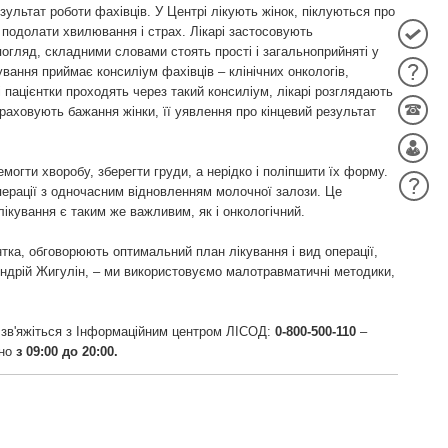
зультат роботи фахівців. У Центрі лікують жінок, піклуються про
 подолати хвилювання і страх. Лікарі застосовують
огляд, складними словами стоять прості і загальноприйняті у
кування приймає консиліум фахівців – клінічних онкологів,
сі пацієнтки проходять через такий консиліум, лікарі розглядають
раховують бажання жінки, її уявлення про кінцевий результат
ремогти хворобу, зберегти груди, а нерідко і поліпшити їх форму.
операції з одночасним відновленням молочної залози. Це
ікування є таким же важливим, як і онкологічний.
нтка, обговорюють оптимальний план лікування і вид операції,
Андрій Жигулін, – ми використовуємо малотравматичні методики,
 зв'яжіться з Інформаційним центром ЛIСОД:
0-800-500-110
–
нно
з 09:00 до 20:00.