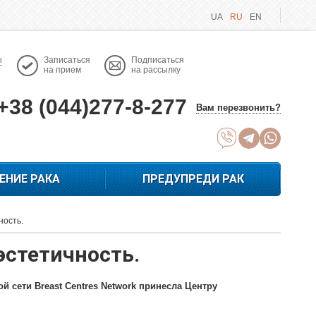
UA
RU
EN
ы
Записаться
Подписаться
на прием
на рассылку
+38 (044)277-8-277
Вам перезвонить?
ЕНИЕ РАКА
ПРЕДУПРЕДИ РАК
ность.
эстетичность.
й сети Breast Centres Network принесла Центру