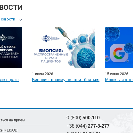
ОВОСТИ
Новости
ьный гид
я врачей
ые гости
D-онлайн
артнеры
1 июля 2026
15 июня 2026
все о раке
Биопсия: почему не стоит бояться
Может ли это 
0 (800)
500-110
ться на прием
+38 (044)
277-8-277
сы к LISOD