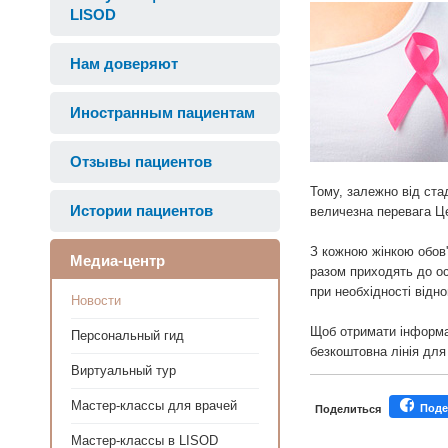
LISOD
Нам доверяют
Иностранным пациентам
Отзывы пациентов
Тому, залежно від ста
Истории пациентов
величезна перевага Це
З кожною жінкою обов'
Медиа-центр
разом приходять до ос
при необхідності відн
Новости
Щоб отримати інформац
Персональный гид
безкоштовна лінія для 
Виртуальный тур
Мастер-классы для врачей
Поде
Поделиться
Мастер-классы в LISOD