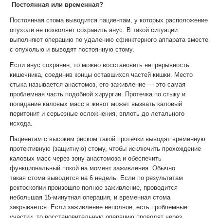
Постоянная или временная?
Постоянная стома выводится пациентам, у которых расположение
опухоли не позволяет сохранить анус. В такой ситуации
выполняют операцию по удалению сфинктерного аппарата вместе
с опухолью и выводят постоянную стому.
Если анус сохранен, то можно восстановить непрерывность
кишечника, соединив концы оставшихся частей кишки. Место
стыка называется анастомоз, его заживление — это самая
проблемная часть подобной хирургии. Протечка по стыку и
попадание каловых масс в живот может вызвать каловый
перитонит и серьезные осложнения, вплоть до летального
исхода.
Пациентам с высоким риском такой протечки выводят временную
протективную (защитную) стому, чтобы исключить прохождение
каловых масс через зону анастомоза и обеспечить
функциональный покой на момент заживления. Обычно
такая стома выводится на 6 недель. Если по результатам
ректоскопии произошло полное заживление, проводится
небольшая 15-минутная операция, и временная стома
закрывается. Если заживление неполное, есть проблемные
участки, то восстановительную операцию проводят через