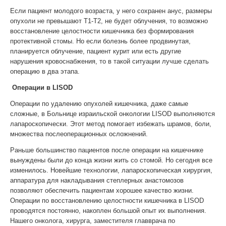
Если пациент молодого возраста, у него сохранен анус, размеры
опухоли не превышают Т1-Т2, не будет облучения, то возможно
восстановление целостности кишечника без формирования
протективной стомы. Но если болезнь более продвинутая,
планируется облучение, пациент курит или есть другие
нарушения кровоснабжения, то в такой ситуации лучше сделать
операцию в два этапа.
Операции в LISOD
Операции по удалению опухолей кишечника, даже самые
сложные, в Больнице израильской онкологии LISOD выполняются
лапароскопически. Этот метод помогает избежать шрамов, боли,
множества послеоперационных осложнений.
Раньше большинство пациентов после операции на кишечнике
вынуждены были до конца жизни жить со стомой. Но сегодня все
изменилось. Новейшие технологии, лапароскопическая хирургия,
аппаратура для накладывания степлерных анастомозов
позволяют обеспечить пациентам хорошее качество жизни.
Операции по восстановлению целостности кишечника в LISOD
проводятся постоянно, накоплен большой опыт их выполнения.
Нашего онколога, хирурга, заместителя главврача по